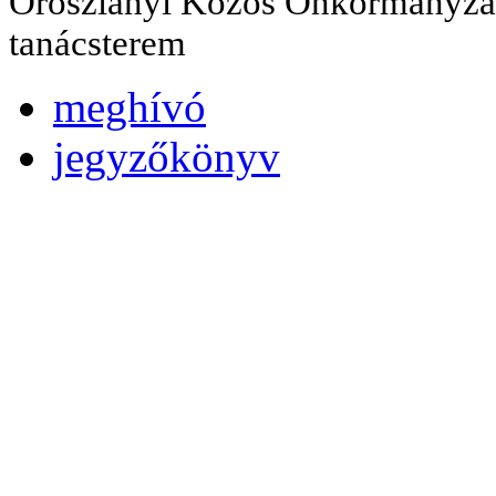
Oroszlányi Közös Önkormányzati
tanácsterem
meghívó
jegyzőkönyv