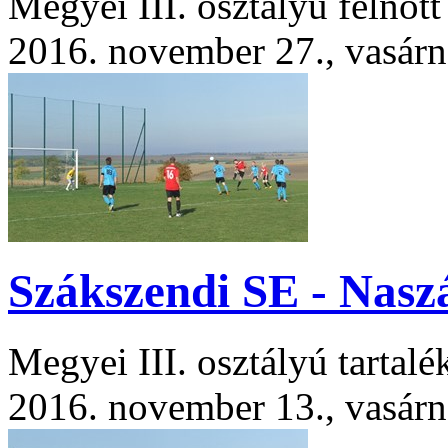
Megyei III. osztályú felnőt
2016. november 27., vasár
Szákszendi SE - Naszá
Megyei III. osztályú tartal
2016. november 13., vasár