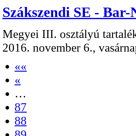
Szákszendi SE - Bar-
Megyei III. osztályú tartal
2016. november 6., vasárna
««
«
…
87
88
89