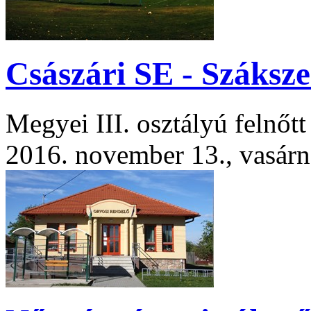
Császári SE - Száksz
Megyei III. osztályú felnőt
2016. november 13., vasár