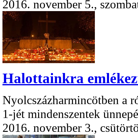
2016. november 5., szomba
Halottainkra emléke
Nyolcszázharmincötben a r
1-jét mindenszentek ünnepé
2016. november 3., csütört