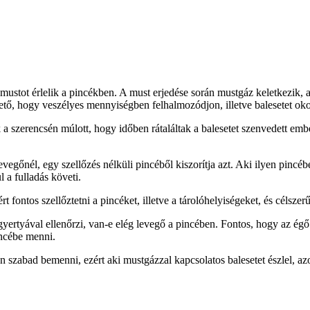
mustot érlelik a pincékben. A must erjedése során mustgáz keletkezik,
hető, hogy veszélyes mennyiségben felhalmozódjon, illetve balesetet ok
 szerencsén múlott, hogy időben rátaláltak a balesetet szenvedett ember
nél, egy szellőzés nélküli pincéből kiszorítja azt. Aki ilyen pincébe
l a fulladás követi.
 fontos szellőztetni a pincéket, illetve a tárolóhelyiségeket, és célszerű
ertyával ellenőrzi, van-e elég levegő a pincében. Fontos, hogy az égő
incébe menni.
en szabad bemenni, ezért aki mustgázzal kapcsolatos balesetet észlel, az