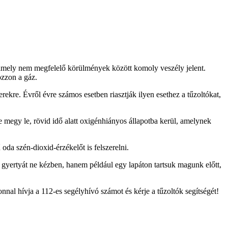
 amely nem megfelelő körülmények között komoly veszély jelent.
ozzon a gáz.
ekre. Évről évre számos esetben riasztják ilyen esethez a tűzoltókat,
 megy le, rövid idő alatt oxigénhiányos állapotba kerül, amelynek
 oda szén-dioxid-érzékelőt is felszerelni.
 gyertyát ne kézben, hanem például egy lapáton tartsuk magunk előtt,
onnal hívja a 112-es segélyhívó számot és kérje a tűzoltók segítségét!