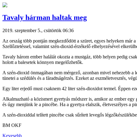
Tavaly hárman haltak meg
2019. szeptember 5., csütörtök 06:36
Az ország több pontján megkezdődött a szüret, egyes helyeken már a 
Szellőztetéssel, valamint szén-dioxid-érzékelő elhelyezésével elkerül
Tavaly három ember halálát okozta a mustgáz, több helyen pedig csak a
holott a balesetek könnyen megelőzhetők.
A szén-dioxid önmagában nem mérgező, azonban mivel nehezebb a levegő
tünetei a szédülés és a fáradtságérzés. Ezeket az eszméletvesztés, végü
Egy liter erjedő must csaknem 42 liter szén-dioxidot termel. Éppen ezért
Alkalmazható a közismert gyertyás módszer is, amikor az ember egy gy
és úgy menjünk le a pincébe. Ha a gyertya elalszik, életveszélyes a p
A szén-dioxiddal telített pincébe csak sűrített levegős légzőkészülékb
BM OKF
Kevesebb