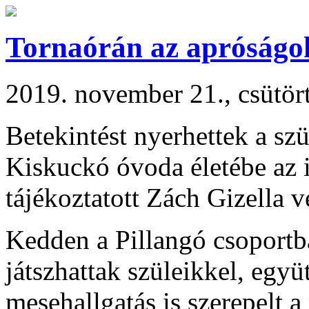
Tornaórán az apróságo
2019. november 21., csütör
Betekintést nyerhettek a sz
Kiskuckó óvoda életébe az 
tájékoztatott Zách Gizella 
Kedden a Pillangó csoportb
játszhattak szüleikkel, együt
mesehallgatás is szerepelt 