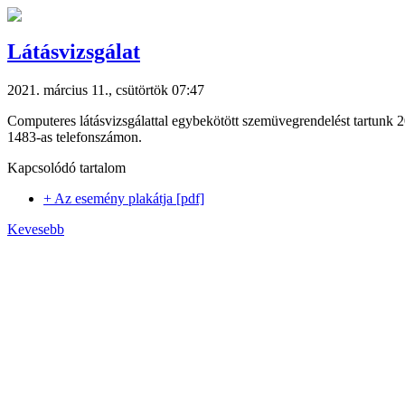
Látásvizsgálat
2021. március 11., csütörtök 07:47
Computeres látásvizsgálattal egybekötött szemüvegrendelést tartunk 
1483-as telefonszámon.
Kapcsolódó tartalom
+ Az esemény plakátja [pdf]
Kevesebb