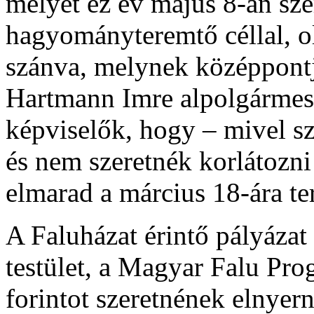
melyet ez év május 8-án sz
hagyományteremtő céllal, 
szánva, melynek középpont
Hartmann Imre alpolgármeste
képviselők, hogy – mivel s
és nem szeretnék korlátozni 
elmarad a március 18-ára te
A Faluházat érintő pályázat 
testület, a Magyar Falu Pro
forintot szeretnének elnyern