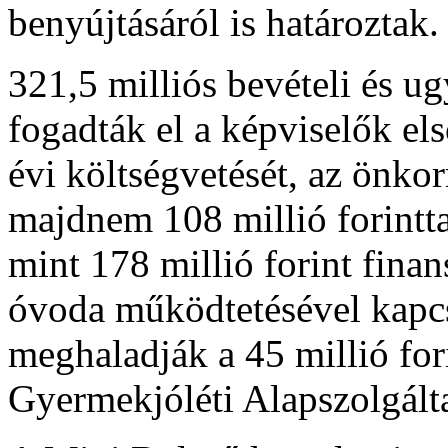
benyújtásáról is határoztak.
321,5 milliós bevételi és ug
fogadták el a képviselők e
évi költségvetését, az önk
majdnem 108 millió forinttal
mint 178 millió forint finan
óvoda működtetésével kapcs
meghaladják a 45 millió fori
Gyermekjóléti Alapszolgálta