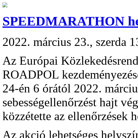
SPEEDMARATHON hel
2022. március 23., szerda 1
Az Európai Közlekedésrendé
ROADPOL kezdeményezéséhe
24-én 6 órától 2022. márciu
sebességellenőrzést hajt vég
közzétette az ellenőrzések h
Az akció lehetséges helyszí