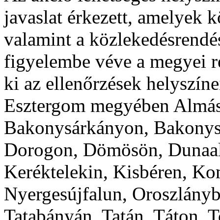
javaslat érkezett, amelyek k
valamint a közlekedésrend
figyelembe véve a megyei r
ki az ellenőrzések helyszín
Esztergom megyében Almás
Bakonysárkányon, Bakonys
Dorogon, Dömösön, Dunaal
Keréktelekin, Kisbéren, K
Nyergesújfalun, Oroszlányb
Tatabányán, Tatán, Táton, 