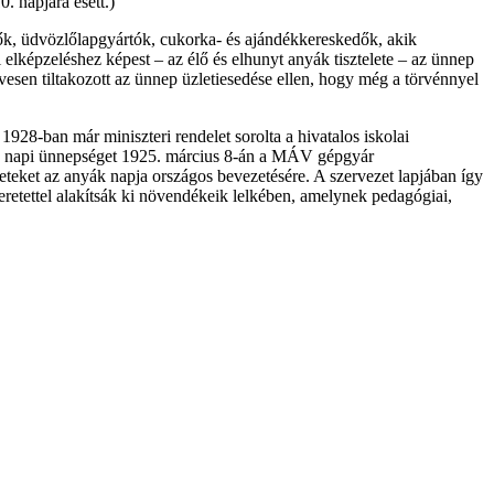
. napjára esett.)
dők, üdvözlőlapgyártók, cukorka- és ajándékkereskedők, akik
elképzeléshez képest – az élő és elhunyt anyák tisztelete – az ünnep
esen tiltakozott az ünnep üzletiesedése ellen, hogy még a törvénnyel
928-ban már miniszteri rendelet sorolta a hivatalos iskolai
yák napi ünnepséget 1925. március 8-án a MÁV gépgyár
eteket az anyák napja országos bevezetésére. A szervezet lapjában így
eretettel alakítsák ki növendékeik lelkében, amelynek pedagógiai,