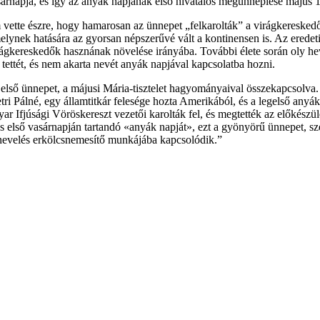
rnapja, és így az anyák napjának első hivatalos megünneplése május 10
em vette észre, hogy hamarosan az ünnepet „felkarolták” a virágkereske
ynek hatására az gyorsan népszerűvé vált a kontinensen is. Az eredeti 
irágkereskedők hasznának növelése irányába. További élete során oly hev
tettét, és nem akarta nevét anyák napjával kapcsolatba hozni.
lső ünnepet, a májusi Mária-tisztelet hagyományaival összekapcsolva. 1
tri Pálné, egy államtitkár felesége hozta Amerikából, és a legelső an
 Ifjúsági Vöröskereszt vezetői karolták fel, és megtették az előkészül
us első vasárnapján tartandó «anyák napját», ezt a gyönyörű ünnepet, sz
tnevelés erkölcsnemesítő munkájába kapcsolódik.”