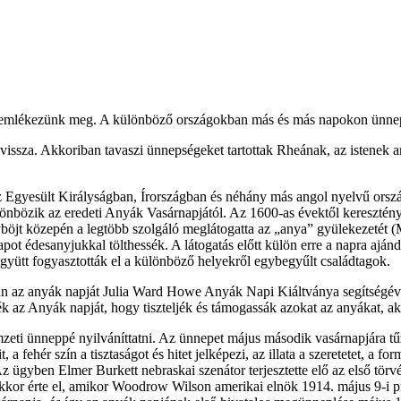
l emlékezünk meg. A különböző országokban más és más napokon ünnep
sza. Akkoriban tavaszi ünnepségeket tartottak Rheának, az istenek any
 Egyesült Királyságban, Írországban és néhány más angol nyelvű orszá
önbözik az eredeti Anyák Vasárnapjától. Az 1600-as évektől keresztény
öjt közepén a legtöbb szolgáló meglátogatta az „anya” gyülekezetét (M
t édesanyjukkal tölthessék. A látogatás előtt külön erre a napra ajánd
yütt fogyasztották el a különböző helyekről egybegyűlt családtagok.
az anyák napját Julia Ward Howe Anyák Napi Kiáltványa segítségével
k az Anyák napját, hogy tiszteljék és támogassák azokat az anyákat, akik
zeti ünneppé nyilváníttatni. Az ünnepet május második vasárnapjára tűz
, a fehér szín a tisztaságot és hitet jelképezi, az illata a szeretetet, a f
z ügyben Elmer Burkett nebraskai szenátor terjesztette elő az első tö
át akkor érte el, amikor Woodrow Wilson amerikai elnök 1914. május 9-i