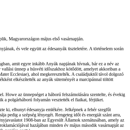
lik, Magyarországon május első vasárnapján.
jának, és vele együtt az édesanyák tiszteletére. A történelem során
gban, amit egyre inkább Anyák napjának hívnak, bár ez a név az
 vallási ünnep a húsvéti időszakhoz kötődött, amelyet akkoriban a
ater Ecclesiae), ahol megkeresztelték. A családjuktól távol dolgozó
ékként elkészítették az anyák süteményét a marcipánnal töltött
. Howe az ünnepséget a háború felszámolására szentelte, és évekig
 a polgárháború folyamán vesztették el fiaikat, férjüket.
te ki, elhunyt édesanyja emlékére. Jelképnek a fehér szegfűt
ormája pedig a szépség lényegét. Rengeteg időt és energiát szánt arra,
rvényjavaslatot 1908-ban az Egyesült Államok szenátusában, amely az
 proklamációjával hazájában minden év május második vasárnapját az