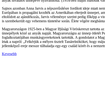
anyák hivatalos ünnepévé nyilvánította. (1914-ben május második vasá
Sajnos azonban Anna Jarvis a népszerűsítésre fordított ideje miatt n
Európában is propagálni kezdték az Amerikában elterjedt ünnepet, amel
eltolódott az ajándékozás, Jarvis véleménye szerint pedig főképp a v
is szembekerült egy vehemens tüntetése során. Élete végére megbánta 
Magyarországon 1925-ben a Magyar Ifjúsági Vöröskereszt tartotta az e
ünnepélyek közé az anyák napját. Magyarországra az ünnep ötletét Pe
foglalkoztatójában munkásgyerekeknek tartották. A gondolatot a Magyar
írtak a napról: „Felkérjük a mélyen tisztelt Tanárelnököket, hogy máj
jellemképző ereje messze túlhaladja egy-egy család körét és a nemze
Kevesebb