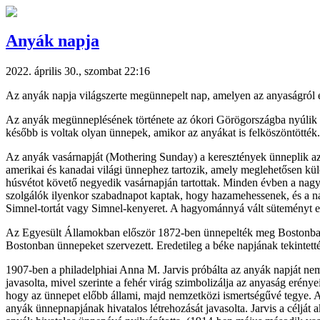
Anyák napja
2022. április 30., szombat 22:16
Az anyák napja világszerte megünnepelt nap, amelyen az anyaságró
Az anyák megünneplésének története az ókori Görögországba nyúlik vis
később is voltak olyan ünnepek, amikor az anyákat is felköszöntötték.
Az anyák vasárnapját (Mothering Sunday) a keresztények ünneplik az
amerikai és kanadai világi ünnephez tartozik, amely meglehetősen kül
húsvétot követő negyedik vasárnapján tartottak. Minden évben a nagyb
szolgálók ilyenkor szabadnapot kaptak, hogy hazamehessenek, és a napo
Simnel-tortát vagy Simnel-kenyeret. A hagyománnyá vált süteményt eg
Az Egyesült Államokban először 1872-ben ünnepelték meg Bostonban 
Bostonban ünnepeket szervezett. Eredetileg a béke napjának tekintetté
1907-ben a philadelphiai Anna M. Jarvis próbálta az anyák napját nem
javasolta, mivel szerinte a fehér virág szimbolizálja az anyaság erényeit
hogy az ünnepet előbb állami, majd nemzetközi ismertségűvé tegye. A
anyák ünnepnapjának hivatalos létrehozását javasolta. Jarvis a célj