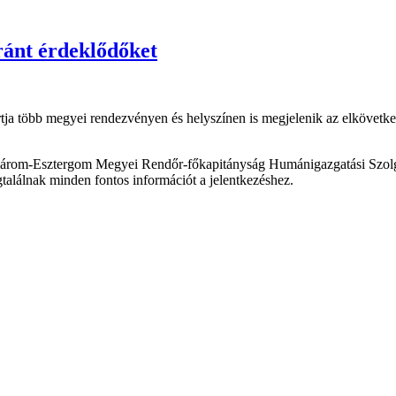
ránt érdeklődőket
 több megyei rendezvényen és helyszínen is megjelenik az elkövetk
márom-Esztergom Megyei Rendőr-főkapitányság Humánigazgatási Szolg
találnak minden fontos információt a jelentkezéshez.