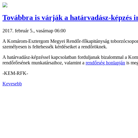
Továbbra is várják a határvadász-képzés i
2017. február 5., vasárnap 06:00
A Komárom-Esztergom Megyei Rendőr-főkapitányság toborzócsoportja
személyesen is feltehessék kérdéseiket a rendőröknek.
A határvadász-képzéssel kapcsolatban forduljanak bizalommal a Ko
rendőrőrsének munkatársaihoz, valamint a
rendőrség honlapján
is meg
-KEM-RFK-
Kevesebb