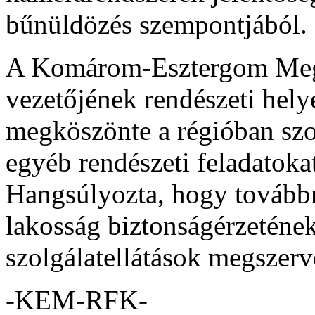
bűnüldözés szempontjából.
A Komárom-Esztergom Meg
vezetőjének rendészeti hely
megköszönte a régióban szo
egyéb rendészeti feladatoka
Hangsúlyozta, hogy továbbr
lakosság biztonságérzetének
szolgálatellátások megszerv
-KEM-RFK-