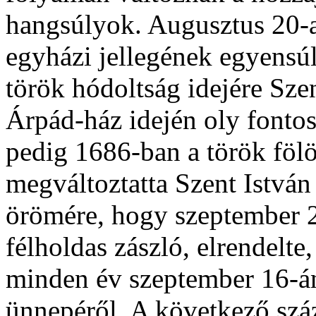
hangsúlyok. Augusztus 20-a
egyházi jellegének egyensúl
török hódoltság idejére Szen
Árpád-ház idején oly fontos 
pedig 1686-ban a török fölö
megváltoztatta Szent Istvá
örömére, hogy szeptember 2
félholdas zászló, elrendelte
minden év szeptember 16-á
ünnepéről. A következő szá