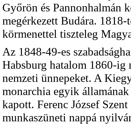
Győrön és Pannonhalmán ker
megérkezett Budára. 1818-tó
körmenettel tiszteleg Magya
Az 1848-49-es szabadsághar
Habsburg hatalom 1860-ig 
nemzeti ünnepeket. A Kiegye
monarchia egyik államának a
kapott. Ferenc József Szent
munkaszüneti nappá nyilván