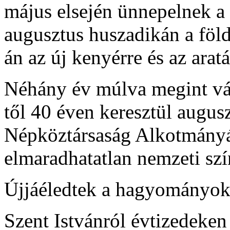
május elsején ünnepelnek 
augusztus huszadikán a föl
án az új kenyérre és az arat
Néhány év múlva megint vál
től 40 éven keresztül augu
Népköztársaság Alkotmányát
elmaradhatatlan nemzeti szí
Újjáéledtek a hagyományo
Szent Istvánról évtizedeken