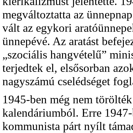
klerikalizmust jelentette. 
megváltoztatta az ünnepnap 
vált az egykori aratóünnepe
ünnepévé. Az aratást befej
„szociális hangvételű” mini
terjedtek el, elsősorban az
nagyszámú cselédséget fogla
1945-ben még nem törölték 
kalendáriumból. Erre 1947-b
kommunista párt nyílt táma