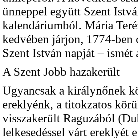
ünneppel együtt Szent Istvá
kalendáriumból. Mária Teré
kedvében járjon, 1774-ben 
Szent István napját – ismét
A Szent Jobb hazakerült
Ugyancsak a királynőnek k
ereklyénk, a titokzatos kör
visszakerült Raguzából (Du
lelkesedéssel várt ereklyét 