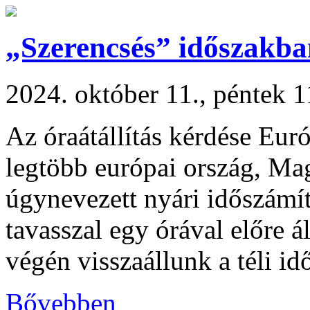
„Szerencsés” időszakban
2024. október 11., péntek 1
Az óraátállítás kérdése Euró
legtöbb európai ország, Mag
úgynevezett nyári időszámí
tavasszal egy órával előre á
végén visszaállunk a téli id
Bővebben