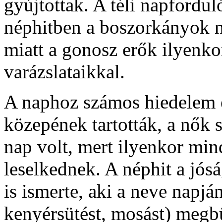
gyújtottak. A téli napforduló
néphitben a boszorkányok na
miatt a gonosz erők ilyenko
varázslataikkal.
A naphoz számos hiedelem é
közepének tartották, a nők 
nap volt, mert ilyenkor mi
leselkednek. A néphit a jós
is ismerte, aki a neve napjá
kenyérsütést, mosást) megbü