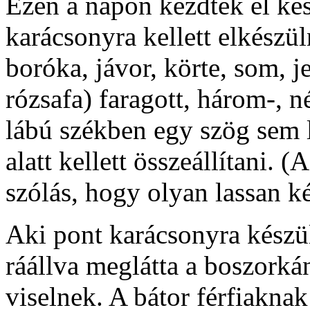
Ezen a napon kezdték el kés
karácsonyra kellett elkészül
boróka, jávor, körte, som, j
rózsafa) faragott, három-, 
lábú székben egy szög sem l
alatt kellett összeállítani. 
szólás, hogy olyan lassan k
Aki pont karácsonyra készült
ráállva meglátta a boszorká
viselnek. A bátor férfiaknak