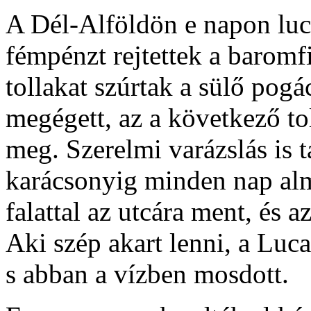
A Dél-Alföldön e napon luc
fémpénzt rejtettek a baromf
tollakat szúrtak a sülő pogá
megégett, az a következő to
meg. Szerelmi varázslás is 
karácsonyig minden nap alm
falattal az utcára ment, és a
Aki szép akart lenni, a Luca
s abban a vízben mosdott.