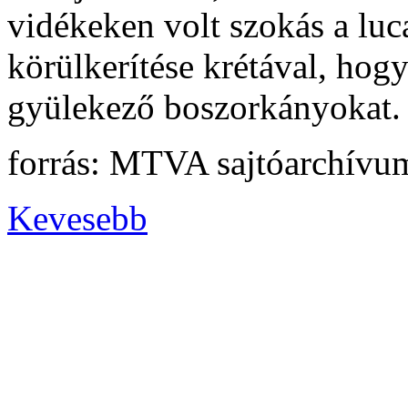
vidékeken volt szokás a luca
körülkerítése krétával, hog
gyülekező boszorkányokat.
forrás: MTVA sajtóarchívu
Kevesebb