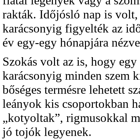
fiatal legények vagy a szoms
rakták. Időjósló nap is volt,
karácsonyig figyelték az id
év egy-egy hónapjára nézve 
Szokás volt az is, hogy egy 
karácsonyig minden szem ki
bőséges termésre lehetett sz
leányok kis csoportokban há
„kotyoltak”, rigmusokkal m
jó tojók legyenek.