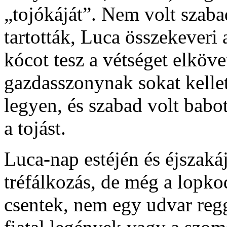
„tojókáját”. Nem volt szaba
tartották, Luca összekeveri a
kócot tesz a vétséget elköv
gazdasszonynak sokat kellett
legyen, és szabad volt babot
a tojást.
Luca-nap estéjén és éjszaká
tréfálkozás, de még a lopkod
csentek, nem egy udvar regg