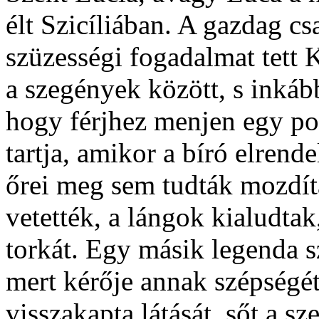
élt Szicíliában. A gazdag c
szüzességi fogadalmat tett 
a szegények között, s inkább
hogy férjhez menjen egy po
tartja, amikor a bíró elrend
őrei meg sem tudták mozdít
vetették, a lángok kialudtak
torkát. Egy másik legenda sz
mert kérője annak szépségé
visszakapta látását, sőt a s