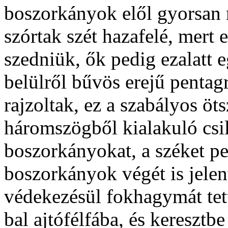
boszorkányok elől gyorsan 
szórtak szét hazafelé, mert e
szedniük, ők pedig ezalatt e
belülről bűvös erejű penta
rajzoltak, ez a szabályos öt
háromszögből kialakuló csill
boszorkányokat, a széket pe
boszorkányok végét is jelent
védekezésül fokhagymát tett
bal ajtófélfába, és keresztbe