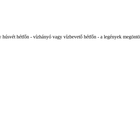
 húsvét hétfőn - vízhányó vagy vízbevető hétfőn - a legények megöntö