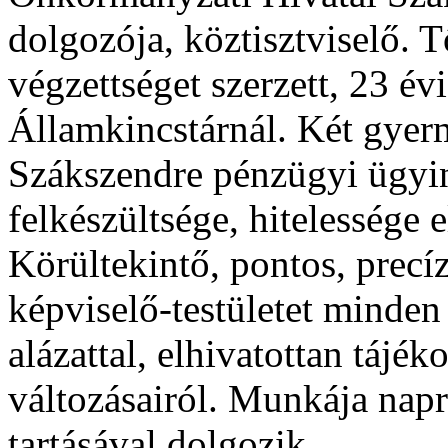
dolgozója, köztisztviselő. 
végzettséget szerzett, 23 é
Államkincstárnál. Két gyerm
Szákszendre pénzügyi ügyin
felkészültsége, hitelessége
Körültekintő, pontos, prec
képviselő-testületet minden
alázattal, elhivatottan tájék
változásairól. Munkája napr
tartásával dolgozik.