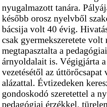
nyugalmazott tanára. Pályáj
később orosz nyelvből szak
bácsija volt 40 évig. Hivatá
csak gyermekszeretete volt 
megtapasztalta a pedagógia
árnyoldalait is. Végigjárta a
vezetésétől az úttörőcsapat
alázattal. Évtizedeken keresz
gondoskodó szeretettel a ny
pedagógiai érzékkel, türelem