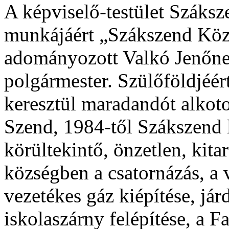
A képviselő-testület Száks
munkájáért „Szákszend Közs
adományozott Valkó Jenőne
polgármester. Szülőföldjéér
keresztül maradandót alkotot
Szend, 1984-től Szákszend 
körültekintő, önzetlen, kit
községben a csatornázás, a 
vezetékes gáz kiépítése, járd
iskolaszárny felépítése, a F