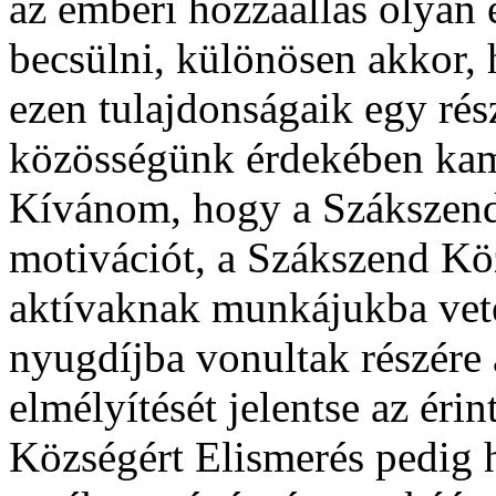
az emberi hozzáállás olyan 
becsülni, különösen akkor, 
ezen tulajdonságaik egy rés
közösségünk érdekében kama
Kívánom, hogy a Szákszend 
motivációt, a Szákszend Kö
aktívaknak munkájukba vete
nyugdíjba vonultak részére a
elmélyítését jelentse az éri
Községért Elismerés pedig h