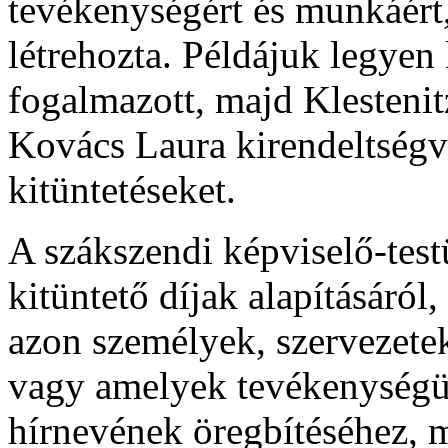
tevékenységért és munkáért,
létrehozta. Példájuk legye
fogalmazott, majd Klestenit
Kovács Laura kirendeltségv
kitüntetéseket.
A szákszendi képviselő-test
kitüntető díjak alapításáró
azon személyek, szervezete
vagy amelyek tevékenységü
hírnevének öregbítéséhez,