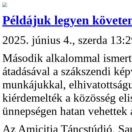
Példájuk legyen követ
2025. június 4., szerda 13:
Második alkalommal ismerte
átadásával a szákszendi kép
munkájukkal, elhivatottság
kiérdemelték a közösség eli
ünnepségen hatan vehettek á
Az Amicitia Táncstúdió, Sa