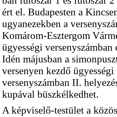
ban futószár 1 és futószár 2
ért el. Budapesten a Kincs
ugyanezekben a versenyszám
Komárom-Esztergom Várme
ügyességi versenyszámban és
Idén májusban a simonpuszta
versenyen kezdő ügyességi 
versenyszámban II. helyezés
kupával büszkélkedhet.
A képviselő-testület a közö