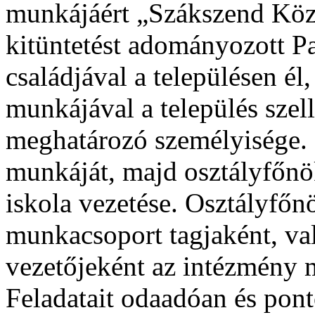
munkájáért „Szákszend Közs
kitüntetést adományozott Pa
családjával a településen é
munkájával a település szel
meghatározó személyisége.
munkáját, majd osztályfőnök
iskola vezetése. Osztályfő
munkacsoport tagjaként, va
vezetőjeként az intézmény
Feladatait odaadóan és pont