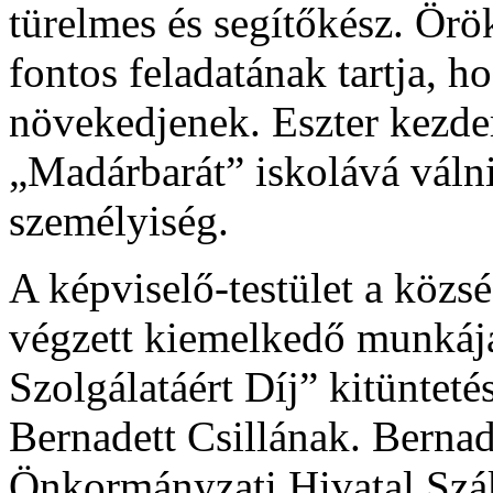
türelmes és segítőkész. Ör
fontos feladatának tartja, 
növekedjenek. Eszter kezde
„Madárbarát” iskolává válni
személyiség.
A képviselő-testület a közs
végzett kiemelkedő munkáj
Szolgálatáért Díj” kitünte
Bernadett Csillának. Berna
Önkormányzati Hivatal Szá