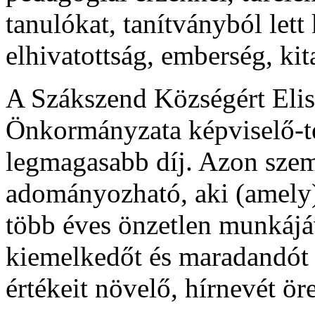
tanulókat, tanítványból let
elhivatottság, emberség, kit
A Szákszend Községért Eli
Önkormányzata képviselő-te
legmagasabb díj. Azon sze
adományozható, aki (amely)
több éves önzetlen munkájá
kiemelkedőt és maradandót a
értékeit növelő, hírnevét ör