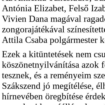
Antónia Elizabet, Felső Iza
Vivien Dana magával ragadó
zongorajátékával színesítet
Attila Csaba polgármester k
Ezek a kitüntetések nem cs
köszönetnyilvánítása azok fe
tesznek, és a reményeim sze
Szákszend jó megítélése, él
hírnevében öregbítése érdek