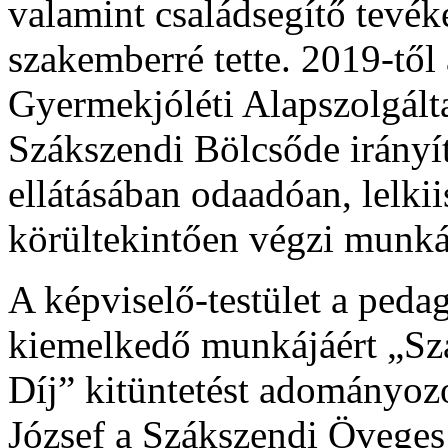
valamint családsegítő tevé
szakemberré tette. 2019-től
Gyermekjóléti Alapszolgálta
Szákszendi Bölcsőde irányít
ellátásában odaadóan, lelki
körültekintően végzi munká
A képviselő-testület a peda
kiemelkedő munkájáért „Sz
Díj” kitüntetést adományozo
József a Szákszendi Öveges 