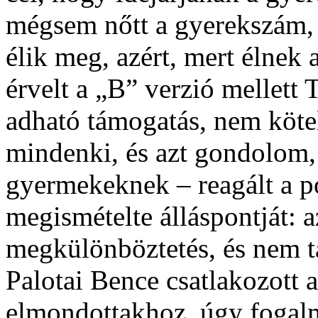
mégsem nőtt a gyerekszám, é
élik meg, azért, mert élnek 
érvelt a „B” verzió mellett
adható támogatás, nem köte
mindenki, és azt gondolom,
gyermekeknek – reagált a po
megismételte álláspontját: 
megkülönböztetés, és nem t
Palotai Bence csatlakozott a
elmondottakhoz, úgy fogalm