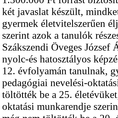
két javaslat készült, mindke
gyermek életvitelszerűen él
szerint azok a tanulók rész
Szákszendi Öveges József Á
nyolc-és hatosztályos képzés
12. évfolyamán tanulnak, 
pedagógiai nevelési-oktatá
töltötték be a 25. életévüke
oktatási munkarendje szeri