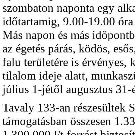
szombaton naponta egy al
időtartamig, 9.00-19.00 óra
Más napon és más időpontban
az égetés párás, ködös, esős,
falu területére is érvényes, 
tilalom ideje alatt, munkas
július 1-jétől augusztus 31-
Tavaly 133-an részesültek 
támogatásban összesen 1.330
1.300.000 Ft forrást biztos