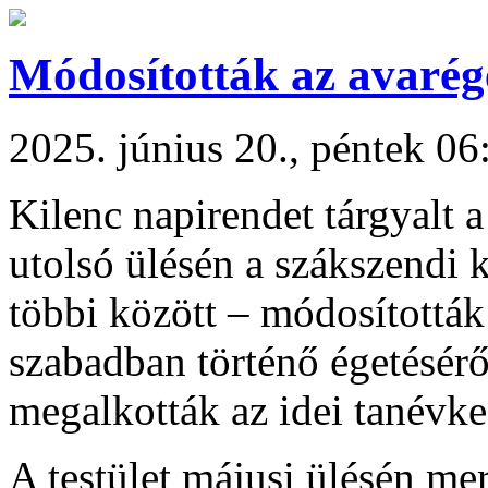
Módosították az avarége
2025. június 20., péntek 06
Kilenc napirendet tárgyalt a 
utolsó ülésén a szákszendi k
többi között – módosították 
szabadban történő égetéséről
megalkották az idei tanévke
A testület májusi ülésén mer