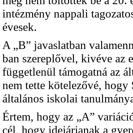
még nem töltötték be a 20. é
intézmény nappali tagozatos
évesek.
A „B” javaslatban valamenny
ban szereplővel, kivéve az 
függetlenül támogatná az ál
nem tette kötelezővé, hogy
általános iskolai tanulmánya
Értem, hogy az „A” variáció
cél, hogy idejárjanak a gyer