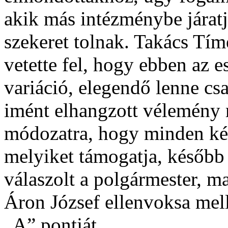
akik más intézménybe járat
szekeret tolnak. Takács Tíme
vetette fel, hogy ebben az 
variáció, elegendő lenne csa
imént elhangzott vélemény 
módozatra, hogy minden kép
melyiket támogatja, később p
válaszolt a polgármester, m
Áron József ellenvoksa mell
„A” pontját.