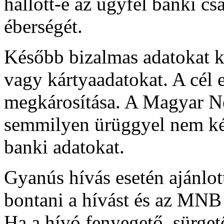
hallott-e az ügyfél banki cs
éberségét.
Később bizalmas adatokat k
vagy kártyaadatokat. A cél e
megkárosítása. A Magyar N
semmilyen ürüggyel nem kér
banki adatokat.
Gyanús hívás esetén ajánlott
bontani a hívást és az MNB 
Ha a hívó fenyegető, sürge