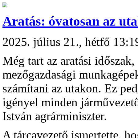
Aratás: óvatosan az ut
2025. július 21., hétfő 13:1
Még tart az aratási időszak,
mezőgazdasági munkagépek 
számítani az utakon. Ez ped
igényel minden járművezet
István agrárminiszter.
A tárcavezető ismertette, ho