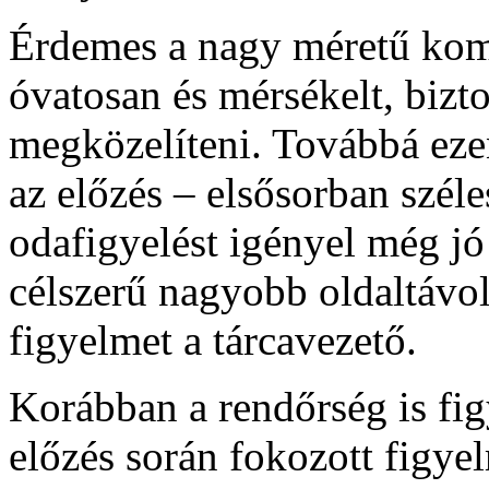
Érdemes a nagy méretű komb
óvatosan és mérsékelt, bizt
megközelíteni. Továbbá ezen
az előzés – elsősorban szél
odafigyelést igényel még jó
célszerű nagyobb oldaltávols
figyelmet a tárcavezető.
Korábban a rendőrség is fig
előzés során fokozott figye