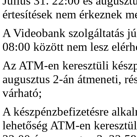
Július 31. 22:00 és auguszt
értesítések nem érkeznek m
A Videobank szolgáltatás jú
08:00 között nem lesz elérh
Az ATM-en keresztüli készp
augusztus 2-án átmeneti, rés
várható;
A készpénzbefizetésre alka
lehetőség ATM-en keresztüli