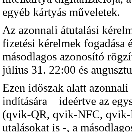
egyéb kártyás műveletek.
Az azonnali átutalási kérelm
fizetési kérelmek fogadása é
másodlagos azonosító rögzít
július 31. 22:00 és augusztu
Ezen időszak alatt azonnali 
indítására – ideértve az eg
(qvik-QR, qvik-NFC, qvik-l
utalásokat is -, a másodlag