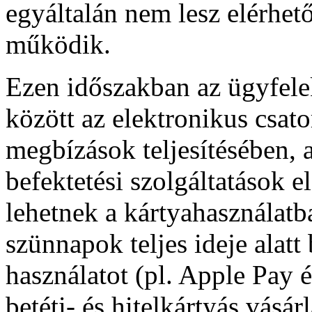
egyáltalán nem lesz elérhet
működik.
Ezen időszakban az ügyfelek
között az elektronikus csato
megbízások teljesítésében, 
befektetési szolgáltatások 
lehetnek a kártyahasználatb
szünnapok teljes ideje alatt 
használatot (pl. Apple Pay é
betéti- és hitelkártyás vásá