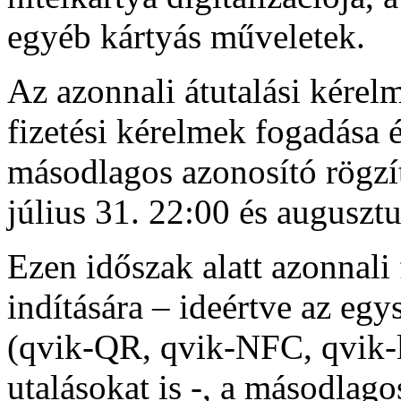
egyéb kártyás műveletek.
Az azonnali átutalási kérelm
fizetési kérelmek fogadása é
másodlagos azonosító rögzít
július 31. 22:00 és augusztu
Ezen időszak alatt azonnali 
indítására – ideértve az eg
(qvik-QR, qvik-NFC, qvik-l
utalásokat is -, a másodlag