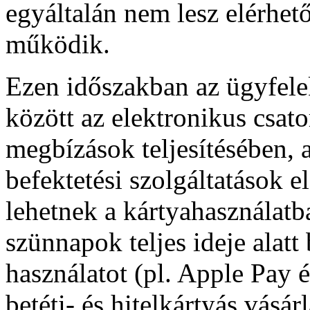
egyáltalán nem lesz elérhet
működik.
Ezen időszakban az ügyfelek
között az elektronikus csato
megbízások teljesítésében, 
befektetési szolgáltatások 
lehetnek a kártyahasználatb
szünnapok teljes ideje alatt 
használatot (pl. Apple Pay é
betéti- és hitelkártyás vásá