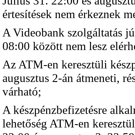
Július 31. 22:00 és auguszt
értesítések nem érkeznek m
A Videobank szolgáltatás jú
08:00 között nem lesz elérh
Az ATM-en keresztüli készp
augusztus 2-án átmeneti, rés
várható;
A készpénzbefizetésre alka
lehetőség ATM-en keresztüli