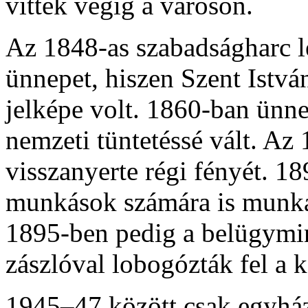
vittek végig a városon.
Az 1848-as szabadságharc le
ünnepet, hiszen Szent Istvá
jelképe volt. 1860-ban ünne
nemzeti tüntetéssé vált. Az
visszanyerte régi fényét. 18
munkások számára is munkas
1895-ben pedig a belügymin
zászlóval lobogózták fel a 
1945–47 között csak egyház