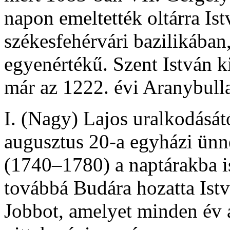
napon emeltették oltárra Istv
székesfehérvári bazilikában,
egyenértékű. Szent István k
már az 1222. évi Aranybulla 
I. (Nagy) Lajos uralkodásá
augusztus 20-a egyházi ünne
(1740–1780) a naptárakba is
továbbá Budára hozatta Istv
Jobbot, amelyet minden év