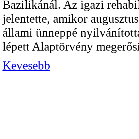
Bazilikánál. Az igazi rehabi
jelentette, amikor augusztu
állami ünneppé nyilvánított
lépett Alaptörvény megerősí
Kevesebb