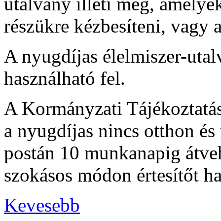
utalvány illeti meg, amelye
részükre kézbesíteni, vagy a
A nyugdíjas élelmiszer-uta
használható fel.
A Kormányzati Tájékoztatás
a nyugdíjas nincs otthon és 
postán 10 munkanapig átvehe
szokásos módon értesítőt h
Kevesebb