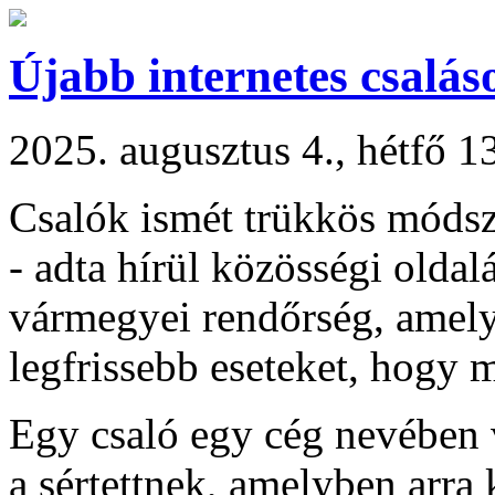
Újabb internetes csalá
2025. augusztus 4., hétfő 1
Csalók ismét trükkös módsz
- adta hírül közösségi old
vármegyei rendőrség, amely 
legfrissebb eseteket, hogy m
Egy csaló egy cég nevében v
a sértettnek, amelyben arra