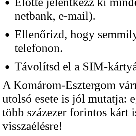
Előtte jelentkezz ki mind
netbank, e-mail).
Ellenőrizd, hogy semmil
telefonon.
Távolítsd el a SIM-kártyá
A Komárom-Esztergom várm
utolsó esete is jól mutatja:
több százezer forintos kárt 
visszaélésre!