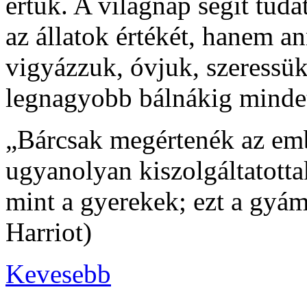
értük. A világnap segít tud
az állatok értékét, hanem a
vigyázzuk, óvjuk, szeressük
legnagyobb bálnákig minde
„Bárcsak megértenék az emb
ugyanolyan kiszolgáltatott
mint a gyerekek; ezt a gyám
Harriot)
Kevesebb