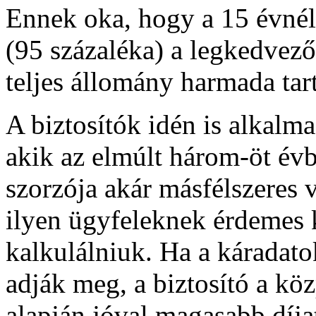
Ennek oka, hogy a 15 évnél
(95 százaléka) a legkedvez
teljes állomány harmada tar
A biztosítók idén is alkalm
akik az elmúlt három-öt évb
szorzója akár másfélszeres v
ilyen ügyfeleknek érdemes 
kalkulálniuk. Ha a káradato
adják meg, a biztosító a köz
alapján jóval magasabb díjat