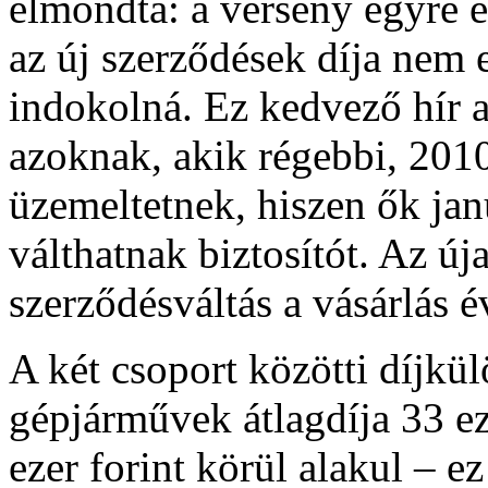
elmondta: a verseny egyre é
az új szerződések díja nem 
indokolná. Ez kedvező hír 
azoknak, akik régebbi, 2010
üzemeltetnek, hiszen ők jan
válthatnak biztosítót. Az új
szerződésváltás a vásárlás é
A két csoport közötti díjkül
gépjárművek átlagdíja 33 ez
ezer forint körül alakul – e