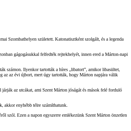
ai Szombathelyen született. Katonatisztként szolgált, és a legenda
k azonban gágogásukkal felfedték rejtekhelyét, innen ered a Márton-napi
k számon. Ilyenkor tartották a híres „libatort”, amikor libasültet,
g az az évi újbort, mert úgy tartották, hogy Márton napjára válik
járják az utcákat, ami Szent Márton jóságát és mások felé forduló
ik, akkor enyhébb télre számíthatunk.
éséről szól. Ezen a napon egyszerre emlékezünk Szent Márton önzetlen