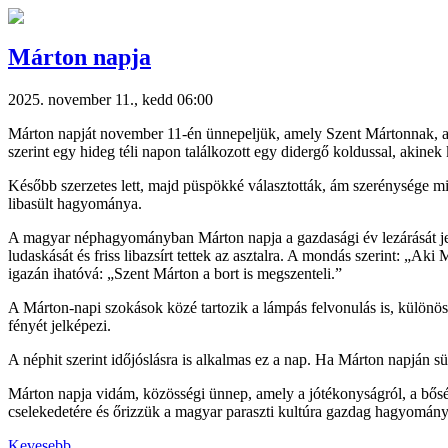
Márton napja
2025. november 11., kedd 06:00
Márton napját november 11-én ünnepeljük, amely Szent Mártonnak, a 4.
szerint egy hideg téli napon találkozott egy didergő koldussal, akinek
Később szerzetes lett, majd püspökké választották, ám szerénysége miat
libasült hagyománya.
A magyar néphagyományban Márton napja a gazdasági év lezárását jelente
ludaskását és friss libazsírt tettek az asztalra. A mondás szerint: „A
igazán ihatóvá: „Szent Márton a bort is megszenteli.”
A Márton-napi szokások közé tartozik a lámpás felvonulás is, különös
fényét jelképezi.
A néphit szerint időjóslásra is alkalmas ez a nap. Ha Márton napján s
Márton napja vidám, közösségi ünnep, amely a jótékonyságról, a bőség
cselekedetére és őrizzük a magyar paraszti kultúra gazdag hagyomány
Kevesebb