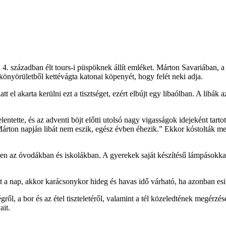
 században élt tours-i püspöknek állít emléket. Márton Savariában, a m
 könyörületből kettévágta katonai köpenyét, hogy felét neki adja.
t el akarta kerülni ezt a tisztséget, ezért elbújt egy libaólban. A libá
tte, és az adventi böjt előtti utolsó nagy vigasságok idejeként tartottá
ki Márton napján libát nem eszik, egész évben éhezik.” Ekkor kóstolták me
en az óvodákban és iskolákban. A gyerekek saját készítésű lámpásokkal 
üt a nap, akkor karácsonykor hideg és havas idő várható, ha azonban es
ről, a bor és az étel tiszteletéről, valamint a tél közeledtének megérz
ait.