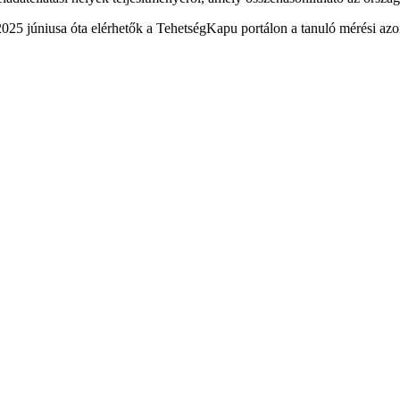
25 júniusa óta elérhetők a TehetségKapu portálon a tanuló mérési azo