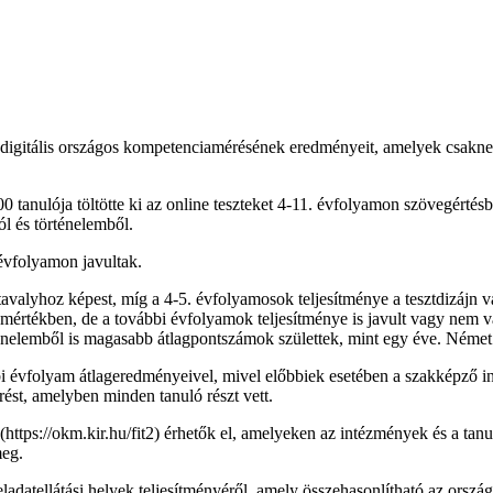
 digitális országos kompetenciamérésének eredményeit, amelyek csakne
00 tanulója töltötte ki az online teszteket 4-11. évfolyamon szövegért
l és történelemből.
évfolyamon javultak.
tavalyhoz képest, míg a 4-5. évfolyamosok teljesítménye a tesztdizájn 
mértékben, de a további évfolyamok teljesítménye is javult vagy nem v
örténelemből is magasabb átlagpontszámok születtek, mint egy éve. Német
 évfolyam átlageredményeivel, mivel előbbiek esetében a szakképző in
ést, amelyben minden tanuló részt vett.
https://okm.kir.hu/fit2) érhetők el, amelyeken az intézmények és a tanu
meg.
eladatellátási helyek teljesítményéről, amely összehasonlítható az ors