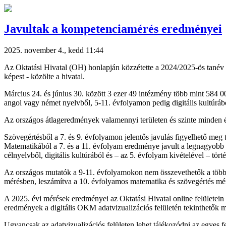
Javultak a kompetenciamérés eredményei
2025. november 4., kedd 11:44
Az Oktatási Hivatal (OH) honlapján közzétette a 2024/2025-ös tanév
képest - közölte a hivatal.
Március 24. és június 30. között 3 ezer 49 intézmény több mint 584 0
angol vagy német nyelvből, 5-11. évfolyamon pedig digitális kultúrábó
Az országos átlageredmények valamennyi területen és szinte minden 
Szövegértésből a 7. és 9. évfolyamon jelentős javulás figyelhető meg 
Matematikából a 7. és a 11. évfolyam eredménye javult a legnagyobb 
célnyelvből, digitális kultúrából és – az 5. évfolyam kivételével – t
Az országos mutatók a 9-11. évfolyamokon nem összevethetők a többi
mérésben, leszámítva a 10. évfolyamos matematika és szövegértés mér
A 2025. évi mérések eredményei az Oktatási Hivatal online felületein (
eredmények a digitális OKM adatvizualizációs felületén tekinthetők 
Ugyancsak az adatvizualizációs felületen lehet tájékozódni az egyes f