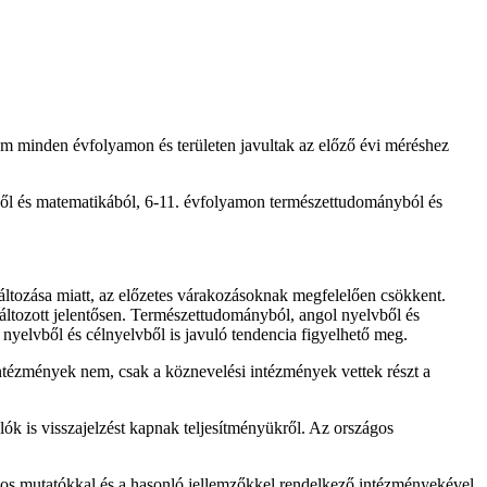
m minden évfolyamon és területen javultak az előző évi méréshez
ésből és matematikából, 6-11. évfolyamon természettudományból és
változása miatt, az előzetes várakozásoknak megfelelően csökkent.
áltozott jelentősen. Természettudományból, angol nyelvből és
 nyelvből és célnyelvből is javuló tendencia figyelhető meg.
tézmények nem, csak a köznevelési intézmények vettek részt a
lók is visszajelzést kapnak teljesítményükről. Az országos
zágos mutatókkal és a hasonló jellemzőkkel rendelkező intézményekével.