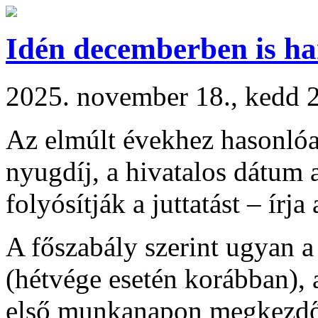
Idén decemberben is ha
2025. november 18., kedd 
Az elmúlt évekhez hasonlóa
nyugdíj, a hivatalos dátum
folyósítják a juttatást – írj
A főszabály szerint ugyan a
(hétvége esetén korábban),
első munkanapon megkezdődi