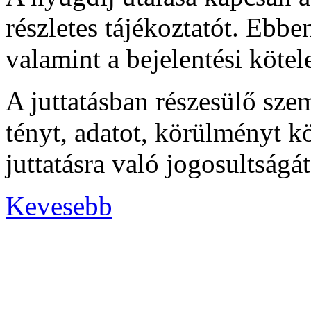
részletes tájékoztatót. Ebb
valamint a bejelentési kötel
A juttatásban részesülő sz
tényt, adatot, körülményt k
juttatásra való jogosultságát
Kevesebb