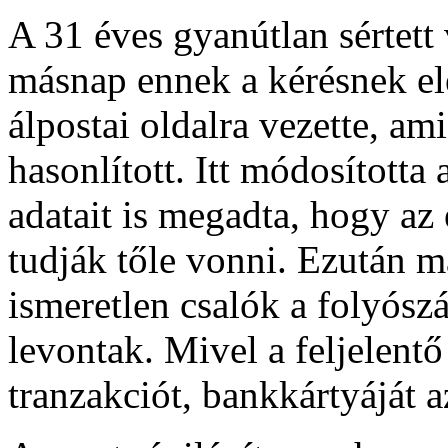
A 31 éves gyanútlan sértett
másnap ennek a kérésnek ele
álpostai oldalra vezette, a
hasonlított. Itt módosította a
adatait is megadta, hogy az e
tudják tőle vonni. Ezután má
ismeretlen csalók a folyósz
levontak. Mivel a feljelent
tranzakciót, bankkártyáját az