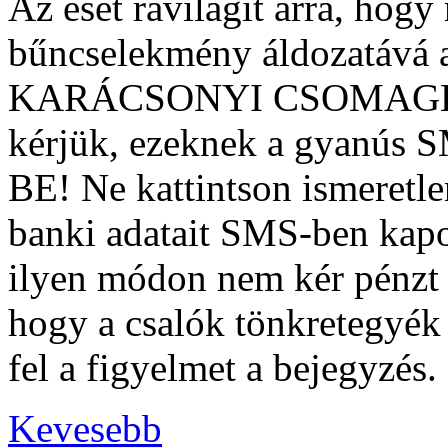
Az eset rávilágít arra, hog
bűncselekmény áldozatává 
KARÁCSONYI CSOMAGKÜ
kérjük, ezeknek a gyanús
BE! Ne kattintson ismeretle
banki adatait SMS-ben kapot
ilyen módon nem kér pénzt 
hogy a csalók tönkretegyék 
fel a figyelmet a bejegyzés.
Kevesebb