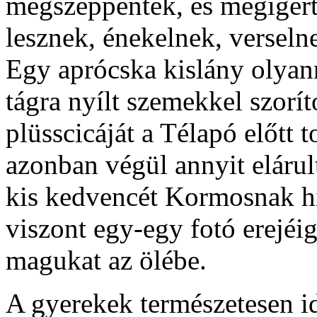
megszeppentek, és megígért
lesznek, énekelnek, verseln
Egy aprócska kislány olyan
tágra nyílt szemekkel szor
plüsscicáját a Télapó előtt 
azonban végül annyit elárul
kis kedvencét Kormosnak hí
viszont egy-egy fotó erejéi
magukat az ölébe.
A gyerekek természetesen i