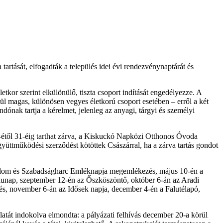
tartását, elfogadták a település idei évi rendezvénynaptárát és
or szerint elkülönülő, tiszta csoport indítását engedélyezze. A
ül magas, különösen vegyes életkorú csoport esetében – erről a két
dónak tartja a kérelmet, jelenleg az anyagi, tárgyi és személyi
-étől 31-éig tarthat zárva, a Kiskuckó Napközi Otthonos Óvoda
gyüttműködési szerződést kötöttek Császárral, ha a zárva tartás gondot
adalom és Szabadságharc Emléknapja megemlékezés, május 10-én a
unap, szeptember 12-én az Őszköszöntő, október 6-án az Aradi
s, november 6-án az Idősek napja, december 4-én a Falutélapó,
atát indokolva elmondta: a pályázati felhívás december 20-a körül