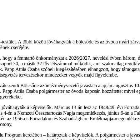
-testület. A többi között jóváhagyták a bölcsőde és az óvoda nyári zárva 
ének cseréjére.
ogy a fenntartó önkormányzat a 2026/2027. nevelési évben három, életk
 csoport 30, a másik 32 fős létszámmal működik, ami szakmailag rendkív
k. Papp Attila Csaba szóbeli kiegészítésében elhangzott, hogy támogatan
költségvetés tervezésekor mindezeket vegyék majd figyelembe.
zákszendi Bölcsőde az intézményvezető javaslata alapján augusztus 10
et. Papp Attila Csaba polgármester az óvoda kapcsán hozzátette: mivel e
 gyerekeket.
is jóváhagyták a képviselők. Március 13-án lesz az 1848/49. évi Forr
s 4-én a Nemzeti Összetartozás Napja megemlékezés, június 6-án a Fal
22-én az 1956-os Forradalom és Szabadságharc Emléknapja-megemlékezé
ácsony.
u Program keretében – határoztak a képviselők. A polgármester a javasl