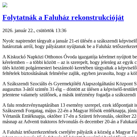
Folytatnák a Faluház rekonstrukcióját
2026. január 22., csütörtök 13:36
Nyolc napirendet tárgyalt a január 21-ei ülésén a szákszendi képviselő
határoztak arról, hogy pályázatot nyújtanak be a Faluház tetőszerkezet
A Kiskuckó Napközi Otthonos Óvoda igazgatója kérelmet nyújtott be, h
kérelemben – a többi között – az is szerepelt, hogy jelenleg az egyik
ülés közötti polgármesteri beszámoló keretében tárgyaltak a képviselő
feltételek biztosításának felmérése zajlik, egyben javasolta, hogy a 
A Szákszendi Szociális és Gyermekjóléti Alapszolgáltatási Központ S
augusztus 3-ától szintén 31-éig – döntött az ülésen a képviselő-testül
jelentene valamely szülőnek, a másik intézmény fogadja a szákszendi
A falu rendezvénynaptárában 13 esemény szerepel, ezek időpontjait 
Szákszendi Forgatag, május 22-én a Magyar Hősök emléknapja, júniu
Vértanúk Emléknapja, október 17-én a Szüreti felvonulás, október 
másnap az Adventi traktoros felvonulás és december 20-án a Falukar
A Faluház tetőszerkezetének cseréjére pályázik a község a Magyar Fal