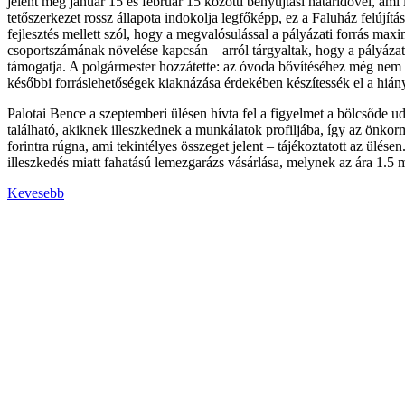
jelent meg január 15 és február 15 közötti benyújtási határidővel, ami i
tetőszerkezet rossz állapota indokolja legfőképp, ez a Faluház felújítás
fejlesztés mellett szól, hogy a megvalósulással a pályázati forrás ma
csoportszámának növelése kapcsán – arról tárgyaltak, hogy a pályázatt
támogatja. A polgármester hozzátette: az óvoda bővítéséhez még nem re
későbbi forráslehetőségek kiaknázása érdekében készítessék el a hián
Palotai Bence a szeptemberi ülésen hívta fel a figyelmet a bölcsőde ud
található, akiknek illeszkednek a munkálatok profiljába, így az önkormá
forintra rúgna, ami tekintélyes összeget jelent – tájékoztatott az ülé
illeszkedés miatt fahatású lemezgarázs vásárlása, melynek az ára 1.5 m
Kevesebb