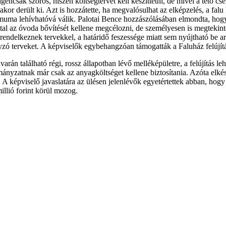
gencsak szoros, hiszen költségtervet kell készíttetni, de mivel a tető cse
akor derült ki. Azt is hozzátette, ha megvalósulhat az elképzelés, a falu
ximuma lehívhatóvá válik. Palotai Bence hozzászólásában elmondta, hogy
al az óvoda bővítését kellene megcélozni, de személyesen is megtekintet
ndelkeznek tervekkel, a határidő feszessége miatt sem nyújtható be arra
yzó terveket. A képviselők egybehangzóan támogatták a Faluház felújítás
varán található régi, rossz állapotban lévő melléképületre, a felújítás 
nyzatnak már csak az anyagköltséget kellene biztosítania. Azóta elkészül
sen. A képviselő javaslatára az ülésen jelenlévők egyetértettek abban, h
illió forint körül mozog.