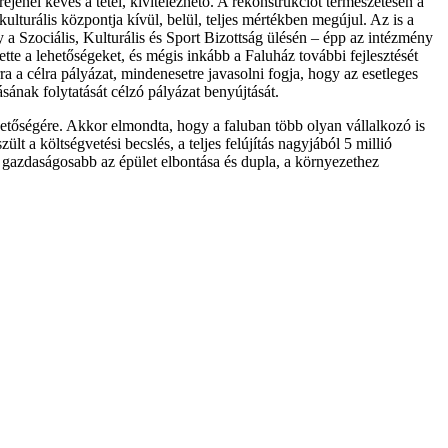
réjénél kevés a tétel, kivitelezhető. A rekonstrukciót természetesen a
 kulturális központja kívül, belül, teljes mértékben megújul. Az is a
 a Szociális, Kulturális és Sport Bizottság ülésén – épp az intézmény
te a lehetőségeket, és mégis inkább a Faluház további fejlesztését
 a célra pályázat, mindenesetre javasolni fogja, hogy az esetleges
ának folytatását célzó pályázat benyújtását.
lehetőségére. Akkor elmondta, hogy a faluban több olyan vállalkozó is
t a költségvetési becslés, a teljes felújítás nagyjából 5 millió
ogy gazdaságosabb az épület elbontása és dupla, a környezethez