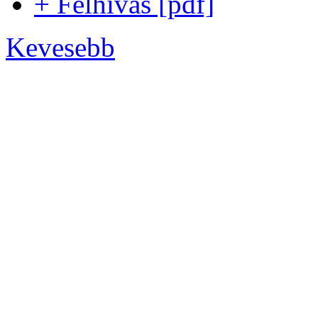
+ Felhívás [pdf]
Kevesebb