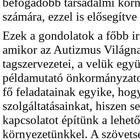
befogadóbb társadalmi körny
számára, ezzel is elősegítve
Ezek a gondolatok a főbb 
amikor az Autizmus Világn
tagszervezetei, a velük egy
példamutató önkormányzato
fő feladatainak egyike, hog
szolgáltatásainkat, hiszen s
kapcsolatot építünk a lehető
környezetünkkel. A szövets