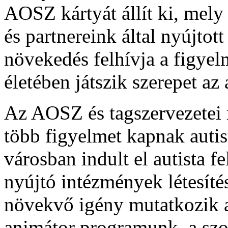
AOSZ kártyát állít ki, mely
és partnereink által nyújto
növekedés felhívja a figyel
életében játszik szerepet az
Az AOSZ és tagszervezetei
több figyelmet kapnak autis
városban indult el autista f
nyújtó intézmények létesíté
növekvő igény mutatkozik a
animátor programunk, a szoc