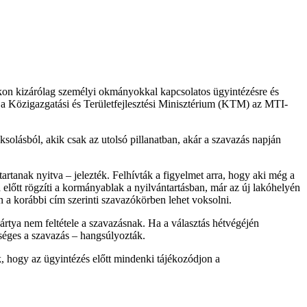
okon kizárólag személyi okmányokkal kapcsolatos ügyintézésre és
te a Közigazgatási és Területfejlesztési Minisztérium (KTM) az MTI-
ksolásból, akik csak az utolsó pillanatban, akár a szavazás napján
artanak nyitva – jelezték. Felhívták a figyelmet arra, hogy aki még a
ra előtt rögzíti a kormányablak a nyilvántartásban, már az új lakóhelyén
n a korábbi cím szerinti szavazókörben lehet voksolni.
rtya nem feltétele a szavazásnak. Ha a választás hétvégéjén
séges a szavazás – hangsúlyozták.
ték, hogy az ügyintézés előtt mindenki tájékozódjon a