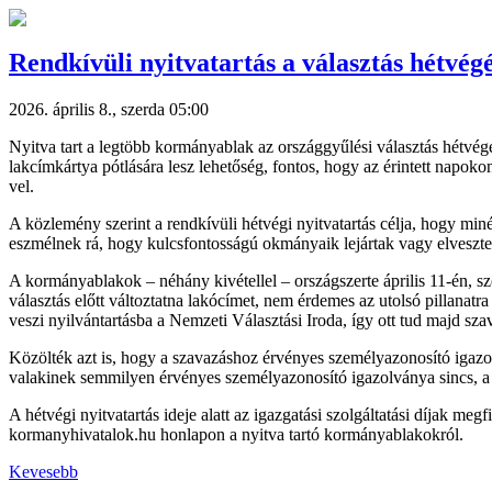
Rendkívüli nyitvatartás a választás hétv
2026. április 8., szerda 05:00
Nyitva tart a legtöbb kormányablak az országgyűlési választás hétvé
lakcímkártya pótlására lesz lehetőség, fontos, hogy az érintett napok
vel.
A közlemény szerint a rendkívüli hétvégi nyitvatartás célja, hogy min
eszmélnek rá, hogy kulcsfontosságú okmányaik lejártak vagy elveszte
A kormányablakok – néhány kivétellel – országszerte április 11-én, szo
választás előtt változtatna lakócímet, nem érdemes az utolsó pillanatra
veszi nyilvántartásba a Nemzeti Választási Iroda, így ott tud majd sz
Közölték azt is, hogy a szavazáshoz érvényes személyazonosító igazol
valakinek semmilyen érvényes személyazonosító igazolványa sincs, a 
A hétvégi nyitvatartás ideje alatt az igazgatási szolgáltatási díjak me
kormanyhivatalok.hu honlapon a nyitva tartó kormányablakokról.
Kevesebb