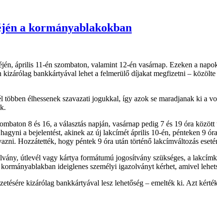
égéjén a kormányablakokban
géjén, április 11-én szombaton, valamint 12-én vasárnap. Ezeken a nap
on kizárólag bankkártyával lehet a felmerülő díjakat megfizetni – közöl
él többen élhessenek szavazati jogukkal, így azok se maradjanak ki a vo
k.
mbaton 8 és 16, a választás napján, vasárnap pedig 7 és 19 óra között t
 hagyni a bejelentést, akinek az új lakcímét április 10-én, pénteken 9 ó
avazni. Hozzátették, hogy péntek 9 óra után történő lakcímváltozás eseté
vány, útlevél vagy kártya formátumú jogosítvány szükséges, a lakcímká
kormányablakban ideiglenes személyi igazolványt kérhet, amivel lehet
gfizetésére kizárólag bankkártyával lesz lehetőség – emelték ki. Azt kér