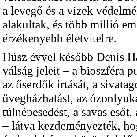
a levegő és a vizek védelmé
alakultak, és több millió em
érzékenyebb életvitelre.
Húsz évvel később Denis Hay
válság jeleit – a bioszféra p
az őserdők irtását, a sivatag
üvegházhatást, az ózonlyuka
túlnépesedést, a savas esőt,
– látva kezdeményezték, ho