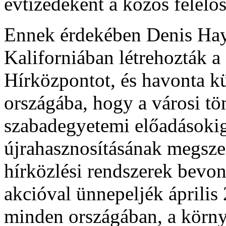
évtizedeként a közös felelős
Ennek érdekében Denis Hay
Kaliforniában létrehozták 
Hírközpontot, és havonta kü
országába, hogy a városi t
szabadegyetemi előadásokig,
újrahasznosításának megsze
hírközlési rendszerek bevon
akcióval ünnepeljék április 
minden országában, a környe