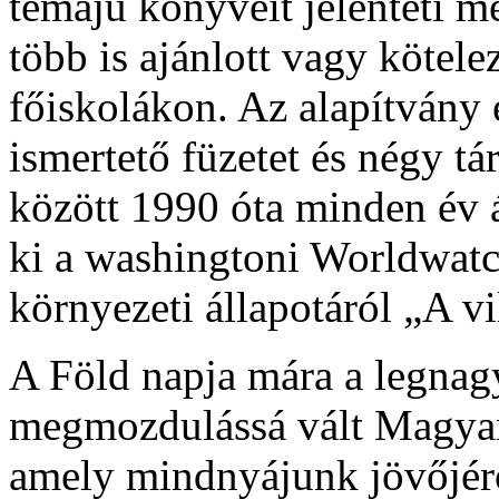
témájú könyveit jelenteti 
több is ajánlott vagy kötel
főiskolákon. Az alapítvány
ismertető füzetet és négy tá
között 1990 óta minden év á
ki a washingtoni Worldwatch 
környezeti állapotáról „A v
A Föld napja mára a legna
megmozdulássá vált Magyar
amely mindnyájunk jövőjérő