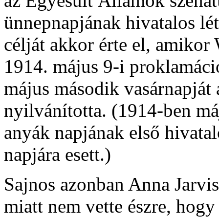
az Egyesült Államok szenát
ünnepnapjának hivatalos létr
célját akkor érte el, amik
1914. május 9-i proklamáci
május második vasárnapját 
nyilvánította. (1914-ben má
anyák napjának első hivata
napjára esett.)
Sajnos azonban Anna Jarvis a
miatt nem vette észre, hog