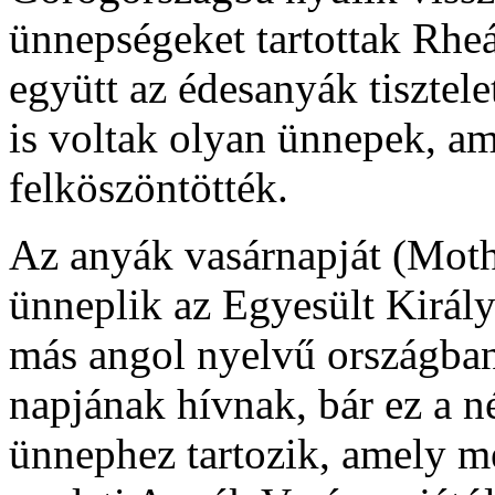
ünnepségeket tartottak Rheá
együtt az édesanyák tisztel
is voltak olyan ünnepek, am
felköszöntötték.
Az anyák vasárnapját (Moth
ünneplik az Egyesült Királ
más angol nyelvű országba
napjának hívnak, bár ez a n
ünnephez tartozik, amely m