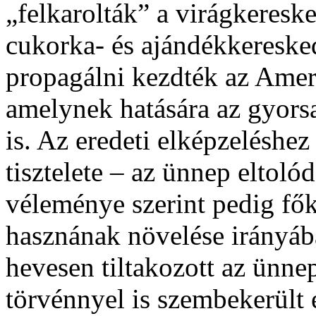
„felkarolták” a virágkeresk
cukorka- és ajándékkereske
propagálni kezdték az Ameri
amelynek hatására az gyors
is. Az eredeti elképzeléshez
tisztelete – az ünnep eltoló
véleménye szerint pedig fő
hasznának növelése irányába
hevesen tiltakozott az ünne
törvénnyel is szembekerült 