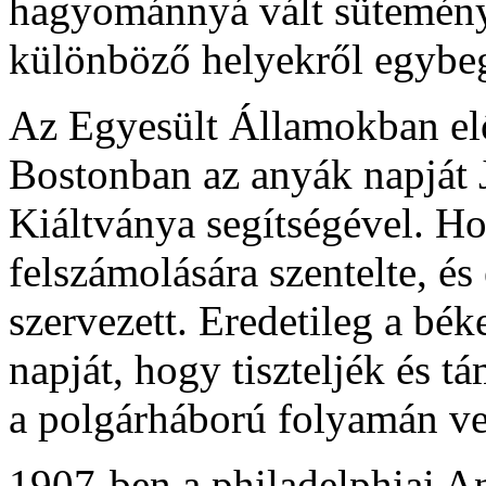
hagyománnyá vált süteményt
különböző helyekről egybeg
Az Egyesült Államokban el
Bostonban az anyák napját
Kiáltványa segítségével. H
felszámolására szentelte, é
szervezett. Eredetileg a bé
napját, hogy tiszteljék és t
a polgárháború folyamán vesz
1907-ben a philadelphiai A