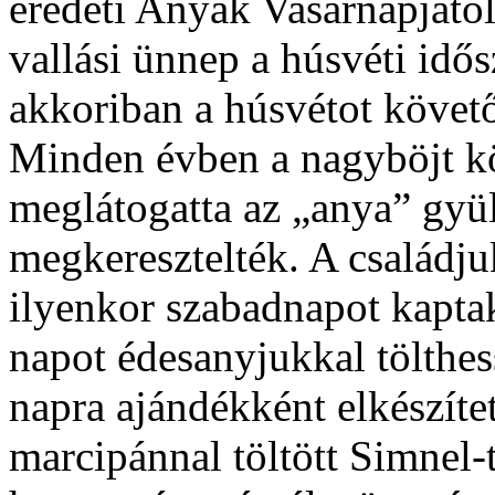
eredeti Anyák Vasárnapjától
vallási ünnep a húsvéti idő
akkoriban a húsvétot követő
Minden évben a nagyböjt kö
meglátogatta az „anya” gyül
megkeresztelték. A családju
ilyenkor szabadnapot kapta
napot édesanyjukkal tölthess
napra ajándékként elkészíte
marcipánnal töltött Simnel-