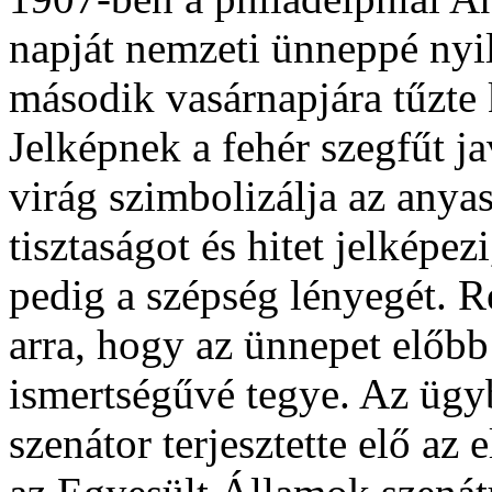
napját nemzeti ünneppé nyil
második vasárnapjára tűzte 
Jelképnek a fehér szegfűt ja
virág szimbolizálja az anyas
tisztaságot és hitet jelképezi
pedig a szépség lényegét. R
arra, hogy az ünnepet előb
ismertségűvé tegye. Az ügy
szenátor terjesztette elő az