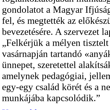
gondolatot a Magyar Ifjúság
fel, és megtették az előkész
bevezetésére. A szervezet la
„Felkérjük a mélyen tisztel
vasárnapján tartandó «anyák
ünnepet, szeretettel alakíts
amelynek pedagógiai, jelle
egy-egy család körét és a 
munkájába kapcsolódik.”