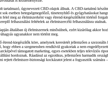
távolítását is kezdeményezte.
iolt tartalmazó, úgynevezett CBD-olajok állnak. A CBD-tartalmú készítm
amint sok esetben betegségmegelőző, tünetenyhítő és gyógyhatásokat h
m felel meg az élelmiszerként vagy étrend-kiegészítőként történő forgal
eplő felhasználási feltételek az élelmiszercélú felhasználásra utalnak.
apján általában új élelmiszernek minősülnek, ezért kizárólag akkor ho
óváhagyás ugyanakkor nem történt meg.
ő étrend-kiegészítők köre, amelynek keresletét jellemzően a szezonális k
ető, hogy ebben a szegmensben rendkívül gyakoriak a nem engedélyezett
 arcképével támogatott marketing, egyes esetekben teljes televíziós ripor
lítást hordoznak. Ráadásul az egzotikus, jellemzően harmadik ország
rejtett élelmiszer-biztonsági kockázatot jelent a fogyasztók számára – 