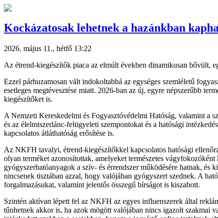
Kockázatosak lehetnek a hazánkban kaphat
2026. május 11., hétfő 13:22
Az étrend-kiegészítők piaca az elmúlt években dinamikusan bővült, 
Ezzel párhuzamosan vált indokoltabbá az egységes szemléletű fogyaszt
esetleges megtévesztése miatt. 2026-ban az új, egyre népszerűbb term
kiegészítőket is.
A Nemzeti Kereskedelmi és Fogyasztóvédelmi Hatóság, valamint a sza
és az élelmiszerlánc-felügyeleti szempontokat és a hatósági intézkedé
kapcsolatos átláthatóság erősítése is.
Az NKFH tavalyi, étrend-kiegészítőkkel kapcsolatos hatósági ellenőrz
olyan terméket azonosítottak, amelyeket természetes vágyfokozóként
gyógyszerhatóanyagok a szív- és érrendszer működésére hatnak, és kiz
nincsenek tisztában azzal, hogy valójában gyógyszert szednek. A hatósá
forgalmazásukat, valamint jelentős összegű bírságot is kiszabott.
Szintén aktívan lépett fel az NKFH az egyes influenszerek által reklá
tűnhetnek akkor is, ha azok mögött valójában nincs igazolt szakmai v