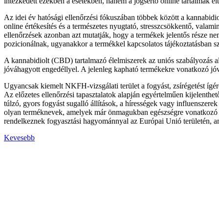
intézkedett ezekben a esetekben, hanem a jogsértő online tartalmak el
Az idei év hatósági ellenőrzési fókuszában többek között a kannabid
online értékesítés és a természetes nyugtató, stresszcsökkentő, val
ellenőrzések azonban azt mutatják, hogy a termékek jelentős része ne
pozicionálnak, ugyanakkor a termékkel kapcsolatos tájékoztatásban szer
A kannabidiolt (CBD) tartalmazó élelmiszerek az uniós szabályozás al
jóváhagyott engedéllyel. A jelenleg kapható termékekre vonatkozó j
Ugyancsak kiemelt NKFH-vizsgálati terület a fogyást, zsírégetést ígér
Az előzetes ellenőrzési tapasztalatok alapján egyértelműen kijelenth
túlzó, gyors fogyást sugalló állítások, a hírességek vagy influenszerek
olyan terméknevek, amelyek már önmagukban egészségre vonatkozó ál
rendelkeznek fogyasztási hagyománnyal az Európai Unió területén, ami 
Kevesebb