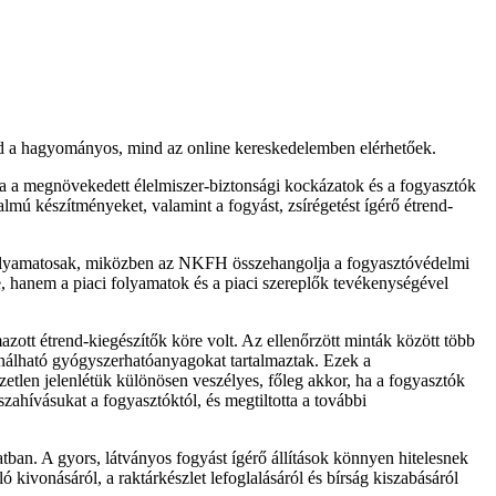
nd a hagyományos, mind az online kereskedelemben elérhetőek.
sa a megnövekedett élelmiszer-biztonsági kockázatok és a fogyasztók
mú készítményeket, valamint a fogyást, zsírégetést ígérő étrend-
 folyamatosak, miközben az NKFH összehangolja a fogyasztóvédelmi
e, hanem a piaci folyamatok és a piaci szereplők tevékenységével
zott étrend-kiegészítők köre volt. Az ellenőrzött minták között több
nálható gyógyszerhatóanyagokat tartalmaztak. Ezek a
etlen jelenlétük különösen veszélyes, főleg akkor, ha a fogyasztók
zahívásukat a fogyasztóktól, és megtiltotta a további
tban. A gyors, látványos fogyást ígérő állítások könnyen hitelesnek
ivonásáról, a raktárkészlet lefoglalásáról és bírság kiszabásáról