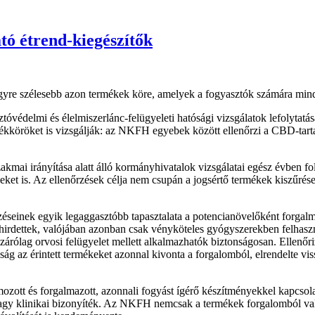
ó étrend-kiegészítők
egyre szélesebb azon termékek köre, amelyek a fogyasztók számára mi
óvédelmi és élelmiszerlánc-felügyeleti hatósági vizsgálatok lefolytatá
ékköröket is vizsgálják: az NKFH egyebek között ellenőrzi a CBD-tartal
kmai irányítása alatt álló kormányhivatalok vizsgálatai egész évben
seket is. Az ellenőrzések célja nem csupán a jogsértő termékek kiszűrés
éseinek egyik legaggasztóbb tapasztalata a potencianövelőként forgalma
 hirdettek, valójában azonban csak vényköteles gyógyszerekben felhasz
árólag orvosi felügyelet mellett alkalmazhatók biztonságosan. Ellenőriz
g az érintett termékeket azonnal kivonta a forgalomból, elrendelte viss
mozott és forgalmazott, azonnali fogyást ígérő készítményekkel kapcsola
agy klinikai bizonyíték. Az NKFH nemcsak a termékek forgalomból való k