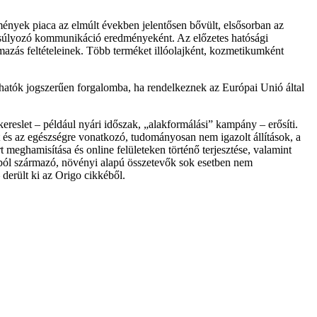
ények piaca az elmúlt években jelentősen bővült, elsősorban az
angsúlyozó kommunikáció eredményeként. Az előzetes hatósági
mazás feltételeinek. Több terméket illóolajként, kozmetikumként
zhatók jogszerűen forgalomba, ha rendelkeznek az Európai Unió által
ereslet – például nyári időszak, „alakformálási” kampány – erősíti.
 és az egészségre vonatkozó, tudományosan nem igazolt állítások, a
t meghamisítása és online felületeken történő terjesztése, valamint
ból származó, növényi alapú összetevők sok esetben nem
derült ki az Origo cikkéből.