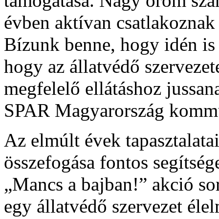
támogatása. Nagy öröm szá
évben aktívan csatlakoznak
Bízunk benne, hogy idén is
hogy az állatvédő szervezet
megfelelő ellátáshoz jussa
SPAR Magyarország kommun
Az elmúlt évek tapasztalata
összefogása fontos segítsége
„Mancs a bajban!” akció s
egy állatvédő szervezet élel