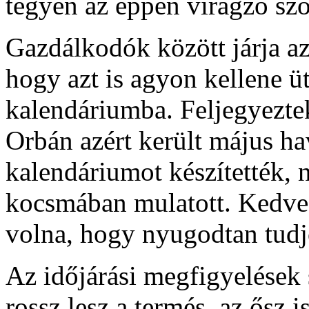
tegyen az éppen virágzó sz
Gazdálkodók között járja az
hogy azt is agyon kellene üt
kalendáriumba. Feljegyeztek 
Orbán azért került május ha
kalendáriumot készítették, 
kocsmában mulatott. Kedve s
volna, hogy nyugodtan tudj
Az időjárási megfigyelések 
rossz lesz a termés, az ősz i