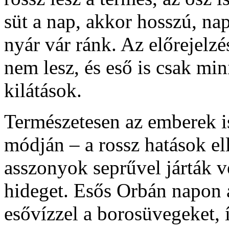
süt a nap, akkor hosszú, nap
nyár vár ránk. Az előrejelzé
nem lesz, és eső is csak min
kilátások.
Természetesen az emberek i
módján – a rossz hatások el
asszonyok seprűvel járták vé
hideget. Esős Orbán napon 
esővízzel a borosüvegeket, í