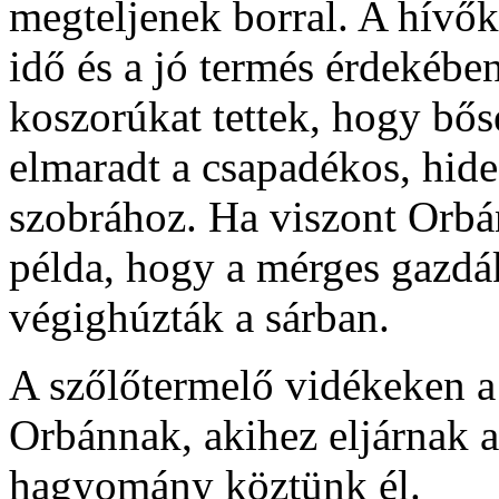
megteljenek borral. A hívők 
idő és a jó termés érdekébe
koszorúkat tettek, hogy bős
elmaradt a csapadékos, hide
szobrához. Ha viszont Orbán 
példa, hogy a mérges gazdák
végighúzták a sárban.
A szőlőtermelő vidékeken a 
Orbánnak, akihez eljárnak a
hagyomány köztünk él.