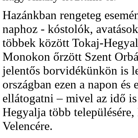
Hazánkban rengeteg esemény
naphoz - kóstolók, avatások
többek között Tokaj-Hegyalj
Monokon őrzött Szent Orbán
jelentős borvidékünkön is l
országban ezen a napon és 
ellátogatni – mivel az idő i
Hegyalja több településére
Velencére.