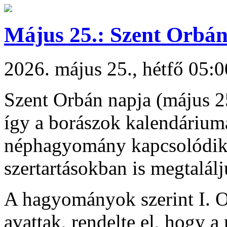
Május 25.: Szent Orbán
2026. május 25., hétfő 05:0
Szent Orbán napja (május 25
így a borászok kalendárium
néphagyomány kapcsolódik a
szertartásokban is megtalál
A hagyományok szerint I. O
avattak, rendelte el, hogy a