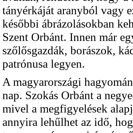
tányérkáját aranyból vagy ez
későbbi ábrázolásokban kehel
Szent Orbánt. Innen már egy
szőlősgazdák, borászok, ká
patrónusa legyen.
A magyarországi hagyomány
nap. Szokás Orbánt a negye
mivel a megfigyelések alapj
annyira lehűlhet az idő, ho