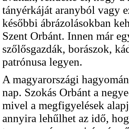
tányérkáját aranyból vagy ez
későbbi ábrázolásokban kehel
Szent Orbánt. Innen már egy
szőlősgazdák, borászok, ká
patrónusa legyen.
A magyarországi hagyomány
nap. Szokás Orbánt a negye
mivel a megfigyelések alapj
annyira lehűlhet az idő, ho