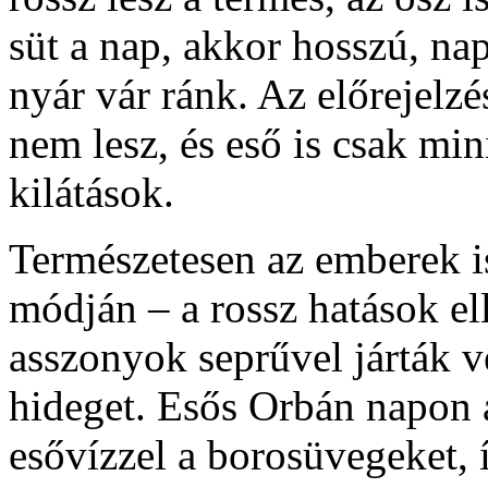
süt a nap, akkor hosszú, nap
nyár vár ránk. Az előrejelzé
nem lesz, és eső is csak min
kilátások.
Természetesen az emberek i
módján – a rossz hatások el
asszonyok seprűvel járták vé
hideget. Esős Orbán napon 
esővízzel a borosüvegeket, í