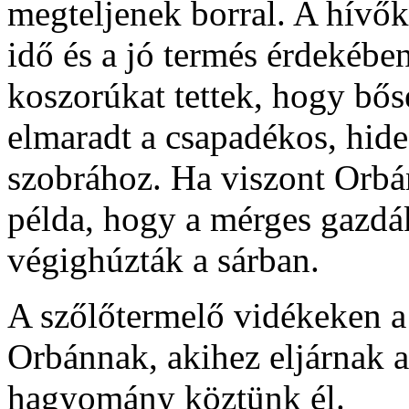
megteljenek borral. A hívők 
idő és a jó termés érdekébe
koszorúkat tettek, hogy bős
elmaradt a csapadékos, hide
szobrához. Ha viszont Orbán 
példa, hogy a mérges gazdák
végighúzták a sárban.
A szőlőtermelő vidékeken a 
Orbánnak, akihez eljárnak a
hagyomány köztünk él.