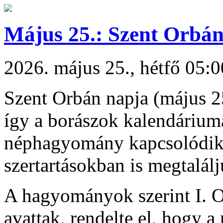
Május 25.: Szent Orbán
2026. május 25., hétfő 05:0
Szent Orbán napja (május 25
így a borászok kalendárium
néphagyomány kapcsolódik a
szertartásokban is megtalál
A hagyományok szerint I. O
avattak, rendelte el, hogy a