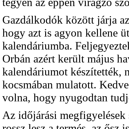
tegyen az éppen virágzó sz
Gazdálkodók között járja az
hogy azt is agyon kellene üt
kalendáriumba. Feljegyeztek 
Orbán azért került május ha
kalendáriumot készítették, 
kocsmában mulatott. Kedve s
volna, hogy nyugodtan tudj
Az időjárási megfigyelések 
rossz lesz a termés, az ősz i