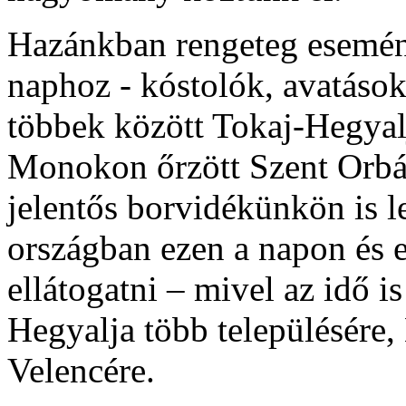
Hazánkban rengeteg esemény
naphoz - kóstolók, avatások
többek között Tokaj-Hegyalj
Monokon őrzött Szent Orbán
jelentős borvidékünkön is l
országban ezen a napon és 
ellátogatni – mivel az idő i
Hegyalja több településére
Velencére.