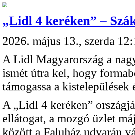
„Lidl 4 keréken” – Szák
2026. május 13., szerda 12
A Lidl Magyarország a nagy 
ismét útra kel, hogy formab
támogassa a kistelepülések é
A „Lidl 4 keréken” országj
ellátogat, a mozgó üzlet m
között a Faluház udvarán vár