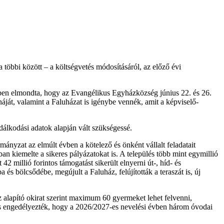
a többi között – a költségvetés módosításáról, az előző évi
etében elmondta, hogy az Evangélikus Egyházközség június 22. és 26.
áját, valamint a Faluházat is igénybe vennék, amit a képviselő-
dálkodási adatok alapján vált szükségessé.
ányzat az elmúlt évben a kötelező és önként vállalt feladatait
n kiemelte a sikeres pályázatokat is. A település több mint egymillió
2 millió forintos támogatást sikerült elnyerni út-, híd- és
 és bölcsődébe, megújult a Faluház, felújították a teraszát is, új
 alapító okirat szerint maximum 60 gyermeket lehet felvenni,
t is engedélyezték, hogy a 2026/2027-es nevelési évben három óvodai