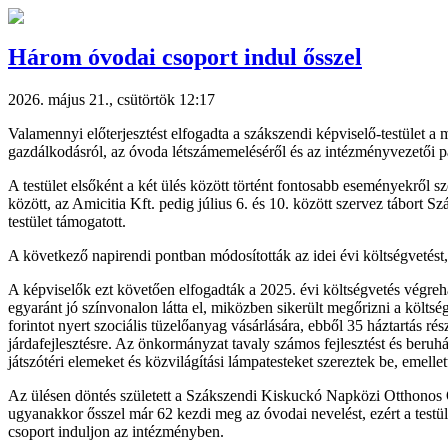
Három óvodai csoport indul ősszel
2026. május 21., csütörtök 12:17
Valamennyi előterjesztést elfogadta a szákszendi képviselő-testület a 
gazdálkodásról, az óvoda létszámemeléséről és az intézményvezetői pá
A testület elsőként a két ülés között történt fontosabb eseményekről 
között, az Amicitia Kft. pedig július 6. és 10. között szervez tábort
testület támogatott.
A következő napirendi pontban módosították az idei évi költségvetést,
A képviselők ezt követően elfogadták a 2025. évi költségvetés végreha
egyaránt jó színvonalon látta el, miközben sikerült megőrizni a költ
forintot nyert szociális tüzelőanyag vásárlására, ebből 35 háztartás r
járdafejlesztésre. Az önkormányzat tavaly számos fejlesztést és beruház
játszótéri elemeket és közvilágítási lámpatesteket szereztek be, emelle
Az ülésen döntés született a Szákszendi Kiskuckó Napközi Otthonos Ó
ugyanakkor ősszel már 62 kezdi meg az óvodai nevelést, ezért a testü
csoport induljon az intézményben.