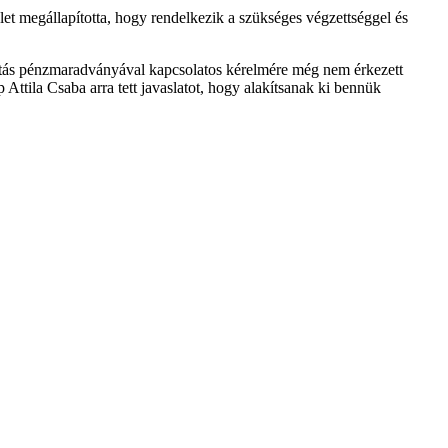
ület megállapította, hogy rendelkezik a szükséges végzettséggel és
ogatás pénzmaradványával kapcsolatos kérelmére még nem érkezett
 Attila Csaba arra tett javaslatot, hogy alakítsanak ki bennük