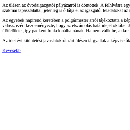
Az ülésen az óvodaigazgatói pályázatról is döntöttek. A felhívásra egy
szakmai tapasztalattal, jelenleg is ő látja el az igazgatói feladatokat 
Az egyebek napirend keretében a polgármester arról tájékoztatta a ké
válasz, ezért kezdeményezte, hogy az elszámolás határidejét október 30
ülőfelületet, így padként funkcionálhatnának. Ha nem válik be, akkor
Az idei évi kitüntetési javaslatokról zárt ülésen tárgyaltak a képviselők
Kevesebb