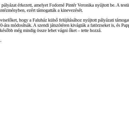
 pályázat érkezett, amelyet Fodorné Pintér Veronika nyújtott be. A test
az intézményben, ezért támogatták a kinevezését.
pviselőket, hogy a Faluház külső felújításához nyújtott pályázati tám
-ára módosítsák. A szendi játszótéren kivágták a fatörzseket is, és Papp
 később még mindig össze lehet vágni őket – tette hozzá.
.