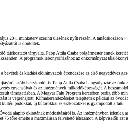
május 20-i, munkaterv szerinti ülésének nyílt részén. A tanácskozáson – 
lyázatról is döntöttek.
szóló tájékoztatót tárgyalta. Papp Attila Csaba polgármester ennek ker
 Szákszenden. A programok lebonyolításához az önkormányzat tálalókonyh
 a bevételi és kiadási előirányzatok átrendezése az első negyedéves gaz
jtásáról szóló beszámolót is. Papp Attila Csaba hangsúlyozta: az önkorm
ségvetés egyensúlyát és az intézmények működőképességét. A beszámolóba
észesült támogatásban. A Magyar Falu Program keretében pedig több mint 4
ást is végrehajtott. Klímaberendezéseket telepítettek például az óvodába
tt kültéri padokkal, új bútorokkal és eszközökkel is gyarapodott a falu.
voda alapító okiratának módosításáról is. Az intézményben jelenleg az
let 75 főre emelte a maximálisan felvehető létszámot. A képviselők az