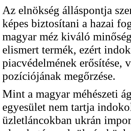
Az elnökség álláspontja sz
képes biztosítani a hazai f
magyar méz kiváló minőségű,
elismert termék, ezért indok
piacvédelmének erősítése, 
pozíciójának megőrzése.
Mint a magyar méhészeti ág
egyesület nem tartja indok
üzletláncokban ukrán impo