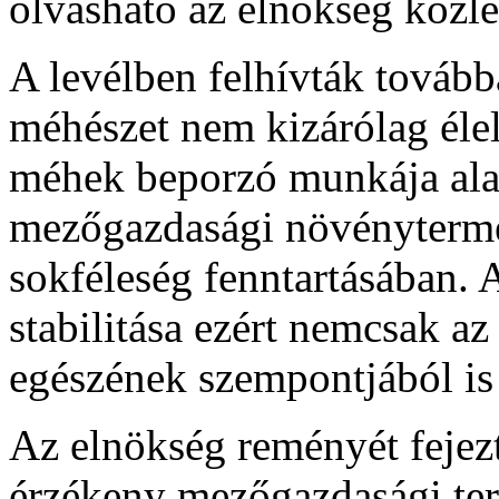
olvasható az elnökség köz
A levélben felhívták továbbá
méhészet nem kizárólag éle
méhek beporzó munkája alap
mezőgazdasági növénytermes
sokféleség fenntartásában.
stabilitása ezért nemcsak a
egészének szempontjából is 
Az elnökség reményét fejezt
érzékeny mezőgazdasági te