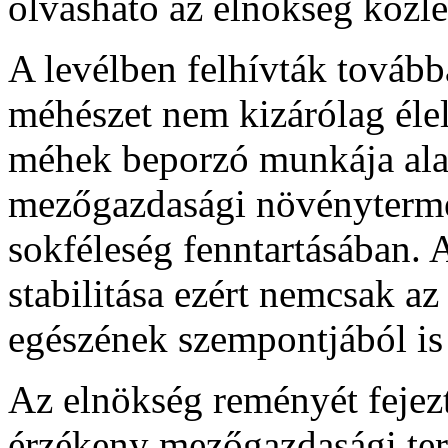
olvasható az elnökség köz
A levélben felhívták továbbá
méhészet nem kizárólag éle
méhek beporzó munkája alap
mezőgazdasági növénytermes
sokféleség fenntartásában.
stabilitása ezért nemcsak a
egészének szempontjából is 
Az elnökség reményét fejezt
érzékeny mezőgazdasági te