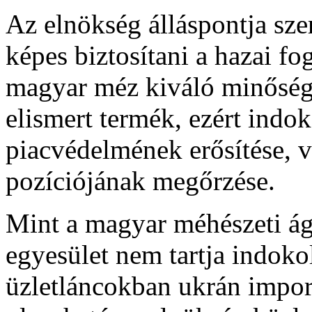
Az elnökség álláspontja sz
képes biztosítani a hazai f
magyar méz kiváló minőségű,
elismert termék, ezért indok
piacvédelmének erősítése, 
pozíciójának megőrzése.
Mint a magyar méhészeti ág
egyesület nem tartja indok
üzletláncokban ukrán impo