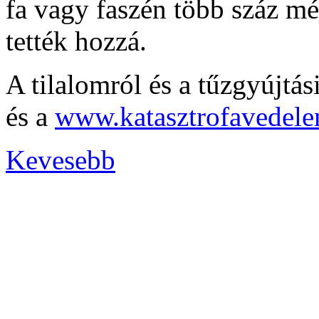
fa vagy faszén több száz mé
tették hozzá.
A tilalomról és a tűzgyújtás
és a
www.katasztrofavedel
Kevesebb