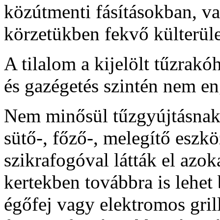
közútmenti fásításokban, v
körzetükben fekvő külterüle
A tilalom a kijelölt tűzrakó
és gazégetés szintén nem en
Nem minősül tűzgyújtásnak a
sütő-, főző-, melegítő eszk
szikrafogóval látták el azoka
kertekben továbbra is lehet 
égőfej vagy elektromos grill