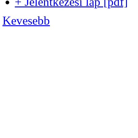
+ Jelentkezési lap [pdf]
Kevesebb