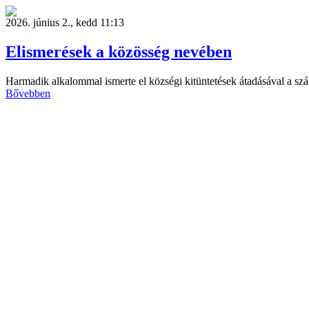
2026. június 2., kedd 11:13
Elismerések a közösség nevében
Harmadik alkalommal ismerte el községi kitüntetések átadásával a szá
Bővebben