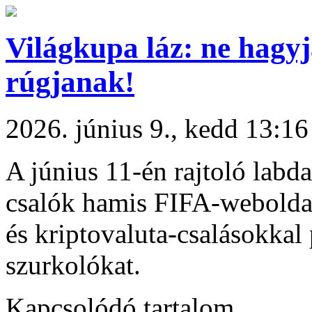
Világkupa láz: ne hagyj
rúgjanak!
2026. június 9., kedd 13:16
A június 11-én rajtoló labd
csalók hamis FIFA-weboldala
és kriptovaluta-csalásokkal
szurkolókat.
Kapcsolódó tartalom