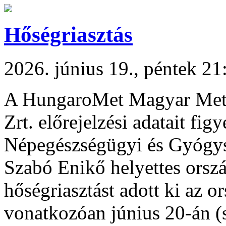
Hőségriasztás
2026. június 19., péntek 21
A HungaroMet Magyar Meteo
Zrt. előrejelzési adatait fi
Népegészségügyi és Gyógysz
Szabó Enikő helyettes orszá
hőségriasztást adott ki az or
vonatkozóan június 20-án (s