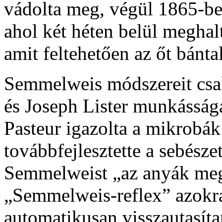
vádolta meg, végül 1865-be
ahol két héten belül meghal
amit feltehetően az őt bánt
Semmelweis módszereit csak
és Joseph Lister munkásság
Pasteur igazolta a mikrobák 
továbbfejlesztette a sebésze
Semmelweist „az anyák meg
„Semmelweis-reflex” azokra
automatikusan visszautasíta