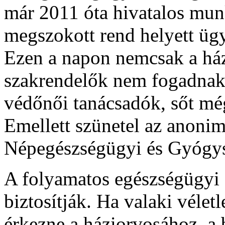
már 2011 óta hivatalos munk
megszokott rend helyett ügy
Ezen a napon nemcsak a ház
szakrendelők nem fogadnak 
védőnői tanácsadók, sőt még
Emellett szünetel az anoni
Népegészségügyi és Gyógys
A folyamatos egészségügyi el
biztosítják. Ha valaki vélet
érkezne a háziorvosához, a 