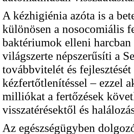
A kézhigiénia azóta is a bet
különösen a nosocomiális fe
baktériumok elleni harcban
világszerte népszerűsíti a
továbbvitelét és fejlesztését
kézfertőtlenítéssel – ezzel
milliókat a fertőzések köv
visszatérésektől és halálozá
Az egészségügyben dolgoz