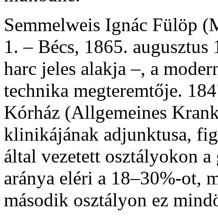
Semmelweis Ignác Fülöp (M
1. – Bécs, 1865. augusztus 
harc jeles alakja –, a moder
technika megteremtője. 1847
Kórház (Allgemeines Krank
klinikájának adjunktusa, fi
által vezetett osztályokon a
aránya eléri a 18–30%-ot, m
második osztályon ez mindö